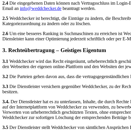
2.4
Die eingegebenen Daten können nach Vertragsschluss im Login-Ber
Email an
info@weddchecker.de
beantragt werden.
2.5
Weddchecker ist berechtigt, die Einträge zu ändern, die Beschreib
Kategoriezuordnung zu ändern oder zu löschen.
2.6
Um eine besseres Ranking in Suchmaschinen zu erreichen ist Wedd
Diensleister kann einer Optimierung jederzeit schriftlich oder per E-
3. Rechteübertragung – Geistiges Eigentum
3.1
Weddchecker wird das Recht eingeräumt, urheberrechtlich geschütz
den Webseiten der eigenen online-Plattform und den Websiten der jew
3.2
Die Parteien gehen davon aus, dass die vertragsgegenständlichen I
3.3
Die Dienstleister versichern gegenüber Weddchecker, zu der Rechte
besitzen.
3.4.
Der Dienstleister hat es zu unterlassen, Inhalte, die durch Rech
auf der Internetplattform von Weddchecker zu verwenden, zu bewerben
Verwerten von urheberrechtlich geschützten Texten, ohne entspreche
Weddchecker zur sofortigen Löschung der entsprechenden Beiträge bzw
3.5
Der Dienstleister stellt Weddchecker von sämtlichen Ansprüchen 