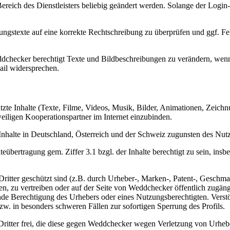
eich des Dienstleisters beliebig geändert werden. Solange der Login-
ungstexte auf eine korrekte Rechtschreibung zu überprüfen und ggf. Feh
checker berechtigt Texte und Bildbeschreibungen zu verändern, wenn 
Mail widersprechen.
te Inhalte (Texte, Filme, Videos, Musik, Bilder, Animationen, Zeichnun
eiligen Kooperationspartner im Internet einzubinden.
nhalte in Deutschland, Österreich und der Schweiz zugunsten des Nutze
übertragung gem. Ziffer 3.1 bzgl. der Inhalte berechtigt zu sein, insb
te Dritter geschützt sind (z.B. durch Urheber-, Marken-, Patent-, Gesc
, zu vertreiben oder auf der Seite von Weddchecker öffentlich zugäng
nde Berechtigung des Urhebers oder eines Nutzungsberechtigten. Verst
. in besonders schweren Fällen zur sofortigen Sperrung des Profils.
Dritter frei, die diese gegen Weddchecker wegen Verletzung von Urheb