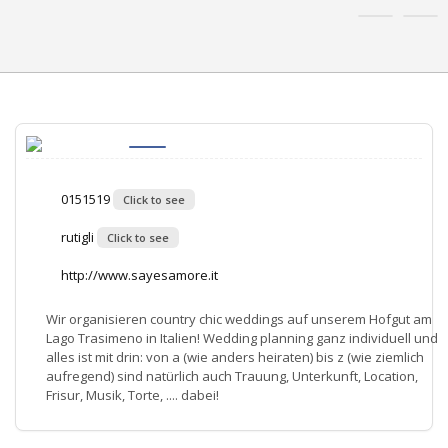
0151519
Click to see
rutigli
Click to see
http://www.sayesamore.it
Wir organisieren country chic weddings auf unserem Hofgut am
Lago Trasimeno in Italien! Wedding planning ganz individuell und
alles ist mit drin: von a (wie anders heiraten) bis z (wie ziemlich
aufregend) sind natürlich auch Trauung, Unterkunft, Location,
Frisur, Musik, Torte, .... dabei!