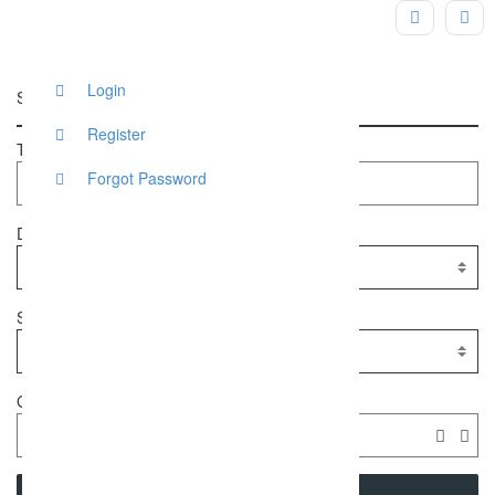
Login
Suche
Register
Textsuche
Forgot Password
Dienstleister
Standort
Geolocation