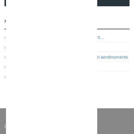
SEARCH
Neuste Beiträge
Auf was es beim Paarshooting wirklich ankommt…
Vintage Gartenhochzeit
Papeterie: Die Farb- und Designtrends 2017 bei sendmoments
Gatsby Hochzeit im Dauphin Speed Event
KRUU Fotobox mit Sofortausdruck
Über Weddchecker