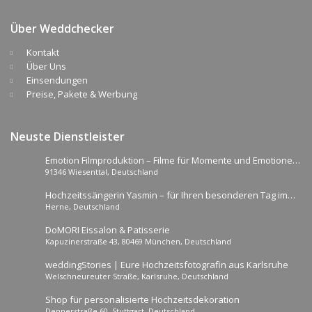
Über Weddchecker
Kontakt
Über Uns
Einsendungen
Preise, Pakete & Werbung
Neuste Dienstleister
Emotion Filmproduktion – Filme für Momente und Emotionen
91346 Wiesenttal, Deutschland
die so nicht wiederkommen
Hochzeitssängerin Yasmin – für Ihren besonderen Tag im
Herne, Deutschland
Ruhrgebiet
DoMORI Eissalon & Patisserie
Kapuzinerstraße 43, 80469 München, Deutschland
weddingStories | Eure Hochzeitsfotografin aus Karlsruhe
Welschneureuter Straße, Karlsruhe, Deutschland
Shop für personalisierte Hochzeitsdekoration
Dennerstraße 60, Stuttgart, Deutschland