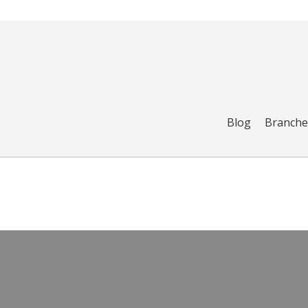
Sorry!
Blog
Branch
You must login to see this page.