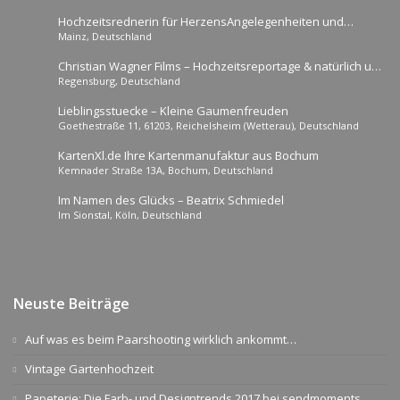
Hochzeitsrednerin für HerzensAngelegenheiten und
Mainz, Deutschland
Traumhochzeiten
Christian Wagner Films – Hochzeitsreportage & natürlich und
Regensburg, Deutschland
emotionale Fotos
Lieblingsstuecke – Kleine Gaumenfreuden
Goethestraße 11, 61203, Reichelsheim (Wetterau), Deutschland
KartenXl.de Ihre Kartenmanufaktur aus Bochum
Kemnader Straße 13A, Bochum, Deutschland
Im Namen des Glücks – Beatrix Schmiedel
Im Sionstal, Köln, Deutschland
Neuste Beiträge
Auf was es beim Paarshooting wirklich ankommt…
Vintage Gartenhochzeit
Papeterie: Die Farb- und Designtrends 2017 bei sendmoments