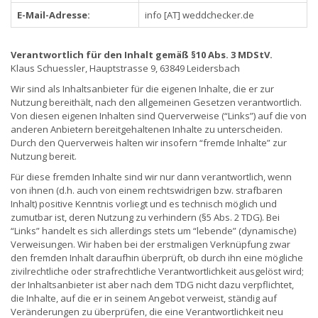
E-Mail-Adresse:
info [AT] weddchecker.de
Verantwortlich für den Inhalt gemäß §10 Abs. 3 MDStV.
Klaus Schuessler, Hauptstrasse 9, 63849 Leidersbach
Wir sind als Inhaltsanbieter für die eigenen Inhalte, die er zur
Nutzung bereithält, nach den allgemeinen Gesetzen verantwortlich.
Von diesen eigenen Inhalten sind Querverweise (“Links”) auf die von
anderen Anbietern bereitgehaltenen Inhalte zu unterscheiden.
Durch den Querverweis halten wir insofern “fremde Inhalte” zur
Nutzung bereit.
Für diese fremden Inhalte sind wir nur dann verantwortlich, wenn
von ihnen (d.h. auch von einem rechtswidrigen bzw. strafbaren
Inhalt) positive Kenntnis vorliegt und es technisch möglich und
zumutbar ist, deren Nutzung zu verhindern (§5 Abs. 2 TDG). Bei
“Links” handelt es sich allerdings stets um “lebende” (dynamische)
Verweisungen. Wir haben bei der erstmaligen Verknüpfung zwar
den fremden Inhalt daraufhin überprüft, ob durch ihn eine mögliche
zivilrechtliche oder strafrechtliche Verantwortlichkeit ausgelöst wird;
der Inhaltsanbieter ist aber nach dem TDG nicht dazu verpflichtet,
die Inhalte, auf die er in seinem Angebot verweist, ständig auf
Veränderungen zu überprüfen, die eine Verantwortlichkeit neu