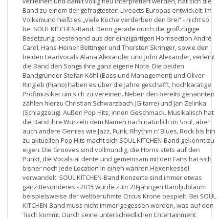
verfeinert und damit völlig neu interpretiert werden, hat sich die
Band zu einem der gefragtesten Liveacts Europas entwickelt. Im
Volksmund heißt es „viele Köche verderben den Brei“ - nicht so
bei SOUL KITCHEN-Band. Denn gerade durch die großzügige
Besetzung, bestehend aus der einzigartigen Hornsection André
Carol, Hans-Heiner Bettinger und Thorsten Skringer, sowie den
beiden Leadvocals Alana Alexander und John Alexander, verleiht
die Band den Songs ihre ganz eigene Note. Die beiden
Bandgründer Stefan Köhl (Bass und Management) und Oliver
Ringleb (Piano) haben es über die Jahre geschafft, hochkarätige
Profimusiker um sich zu vereinen. Neben den bereits genannten
zählen hierzu Christian Schwarzbach (Gitarre) und Jan Zelinka
(Schlagzeug). Außen Pop Hits, innen Geschmack. Musikalisch hat
die Band ihre Wurzeln dem Namen nach natürlich im Soul, aber
auch andere Genres wie Jazz, Funk, Rhythm n‘ Blues, Rock bis hin
zu aktuellen Pop Hits macht sich SOUL KITCHEN-Band gekonnt zu
eigen. Die Grooves sind vollmundig, die Horns stets auf den
Punkt, die Vocals al dente und gemeinsam mit den Fans hat sich
bisher noch jede Location in einen wahren Hexenkessel
verwandelt. SOUL KITCHEN-Band Konzerte sind immer etwas
ganz Besonderes - 2015 wurde zum 20-jährigen Bandjubiläum
beispielsweise der weltberühmte Circus Krone bespielt. Bei SOUL
KITCHEN-Band muss nicht immer gegessen werden, was auf den
Tisch kommt. Durch seine unterschiedlichen Entertainment