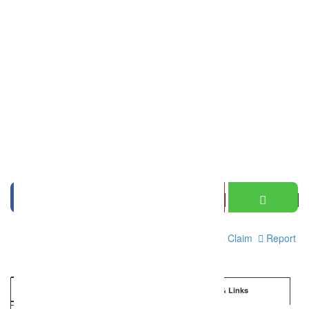
Print
Claim
Report
Information
Details & Links