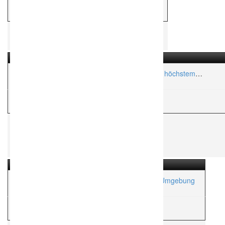
H
Hochzeitsfotograf
Janograf Fotografie – Hochzeitsfotografie auf höchstem
Niveau
H
Hochzeitsfotograf
5.0
Hochzeitsfotografie in Salzburg, Bayern und Umgebung
H
Hochzeitsfotograf