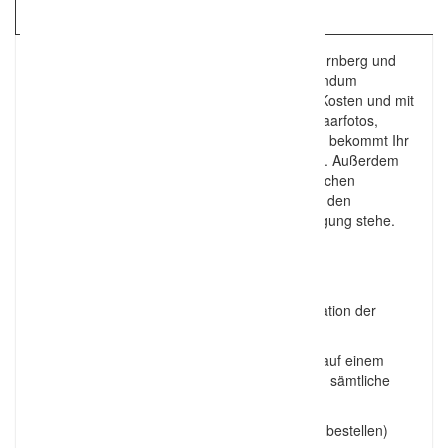
Kartenansicht
dreampics.eu – euer Hochzeitsfotograf aus Nürnberg und
Umgebung! Bei mir bekommt Ihr immer ein rundum
Sorglospaket ohne irgendwelche versteckten Kosten und mit
Geld-Zurück Garantie. Egal ob Standesamt, Paarfotos,
Kirche, Feier, After Wedding Shoot etc. Bei mir bekommt Ihr
ein im Vorfeld auf Euch zugeschnittenes Paket. Außerdem
könnt Ihr, wenn Ihr wollt von meiner umfangreichen
Erfahrung profitieren, womit ich Euch auch bei den
Vorbereitungen mit Tipps und Tricks zur Verfügung stehe.
Alle Pärchen erhalten von mir
-Eine Umfangreiche Beratung vorab
– Ein Probeshooting (Idealerweise an der Location der
Paarfotos)
– Alle entstandenen Bilder in voller Auflösung auf einem
personalisierten USB-Stick. Und natürlich auch sämtliche
Rechte an den Bildern.
– Ein fertiges Fotobuch (Auch digital zum nachbestellen)