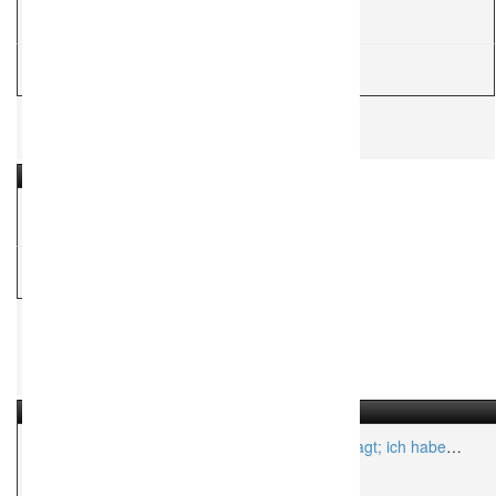
Aktionsradius:
ca. 500 Km
H
Hochzeitsfotograf
Poetikknipse – im Herzen barfuß
H
Hochzeitsfotograf
Der Hochzeitsfotograf am Tegernsee ! Man sagt; ich habe
den Blick für den Augenblick
Aktionsradius:
ca. 1,500 Km