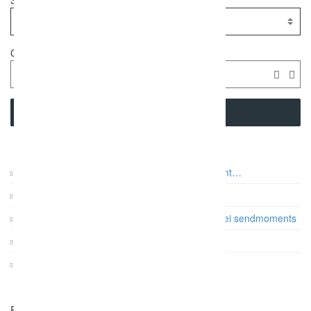
Standort
Geolocation
SEARCH
Auf was es beim Paarshooting wirklich ankommt…
Vintage Gartenhochzeit
Papeterie: Die Farb- und Designtrends 2017 bei sendmoments
Gatsby Hochzeit im Dauphin Speed Event
KRUU Fotobox mit Sofortausdruck
Related Listings