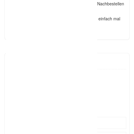
– Auf Wunsch eine persönliche Webseite zum Nachbestellen
der Bilder für Gäste
Also, worauf wartet Ihr noch? Lasst Euch doch einfach mal
unverbindlich ein Angebot erstellen!
dreampics.eu
0151/16
Click to see
kontakt
Click to see
http://dreampics.eu