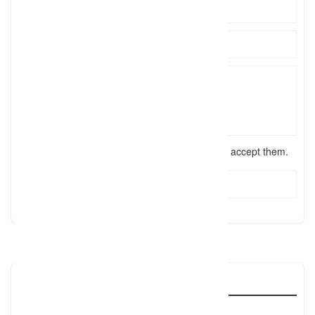
I have read the
terms and conditions
and accept them.
Send Message
Reviews