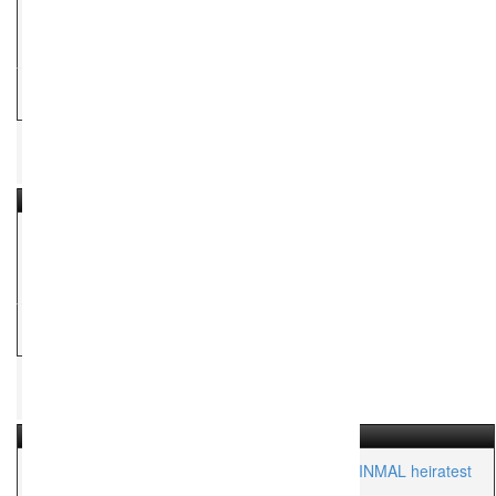
Aktionsradius:
ca. 500 Km
H
Hochzeitsfotograf
Ann Solie Photography
Aktionsradius:
ca. 1,000 Km
H
Hochzeitsfotograf
MOKATI Fotos und Film OHG – weil Du nur EINMAL heiratest