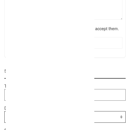
I have read the
terms and conditions
and accept them.
Submit Review
Suche
Textsuche
Dienstleister