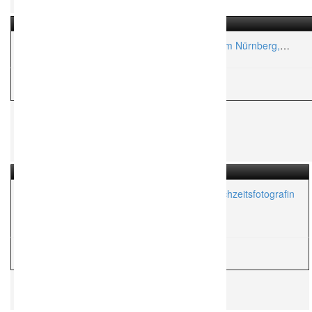
Fotografie Kisei – Hochzeitsfotografie im Raum Nürnberg,
Fürth, Erlangen
H
Hochzeitsfotograf
Lichtmädchen Fotografie | Nicki Schäfer | Hochzeitsfotografin
Aktionsradius:
ca. 1,000 Km
H
Hochzeitsfotograf