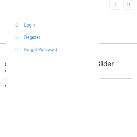
Login
Register
Forgot Password
dreampics.eu – Traumhafte Bilder
Äußere Weißenseestraße 5, Feucht, Deutschland
Posted on 23. April 2017