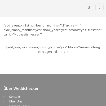
[add_eventon_list number_of_months=”12″ ux_val=”1″
hide_empty_months=”yes” show_year=”yes” accord=”yes” tiles=”no”
cal_id=”Hochzeitsmessen”]
[add_evo_submission_form lightbox=”yes” btntxt=”Veranstaltung
eintragen” rdir=”no” ]
Über Weddchecker
Kontakt
Über Uns
Einsendungen