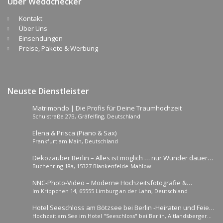
Über Weddchecker
Kontakt
Über Uns
Einsendungen
Preise, Pakete & Werbung
Neuste Dienstleister
Matrimondo | Die Profis für Deine Traumhochzeit
Schulstraße 27B, Gräfelfing, Deutschland
Elena & Prisca (Piano & Sax)
Frankfurt am Main, Deutschland
Dekozauber Berlin – Alles ist möglich … nur Wunder dauern
Buchenring 18a, 15327 Blankenfelde-Mahlow
etwas länger.
NNC-Photo-Video – Moderne Hochzeitsfotografie &
Im Krippchen 14, 65555 Limburg an der Lahn, Deutschland
Hochzeitsvideografie
Hotel Seeschloss am Bötzsee bei Berlin -Heiraten und Feiern
Hochzeit am See im Hotel "Seeschloss" bei Berlin, Altlandsberger
mit 20-120 Gästen.
Chaussee, Strausberg, Deutschland