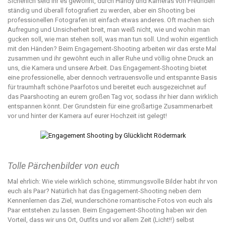
Sicherlich seid ihr es gewohnt, durch Handy und Kameras von Freunden
ständig und überall fotografiert zu werden, aber ein Shooting bei
professionellen Fotografen ist einfach etwas anderes. Oft machen sich
Aufregung und Unsicherheit breit, man weiß nicht, wie und wohin man
gucken soll, wie man stehen soll, was man tun soll. Und wohin eigentlich
mit den Händen? Beim Engagement-Shooting arbeiten wir das erste Mal
zusammen und ihr gewöhnt euch in aller Ruhe und völlig ohne Druck an
uns, die Kamera und unsere Arbeit. Das Engagement-Shooting bietet
eine professionelle, aber dennoch vertrauensvolle und entspannte Basis
für traumhaft schöne Paarfotos und bereitet euch ausgezeichnet auf
das Paarshooting an eurem großen Tag vor, sodass ihr hier dann wirklich
entspannen könnt. Der Grundstein für eine großartige Zusammenarbeit
vor und hinter der Kamera auf eurer Hochzeit ist gelegt!
Tolle Pärchenbilder von euch
Mal ehrlich: Wie viele wirklich schöne, stimmungsvolle Bilder habt ihr von
euch als Paar? Natürlich hat das Engagement-Shooting neben dem
Kennenlernen das Ziel, wunderschöne romantische Fotos von euch als
Paar entstehen zu lassen. Beim Engagement-Shooting haben wir den
Vorteil, dass wir uns Ort, Outfits und vor allem Zeit (Licht!!) selbst