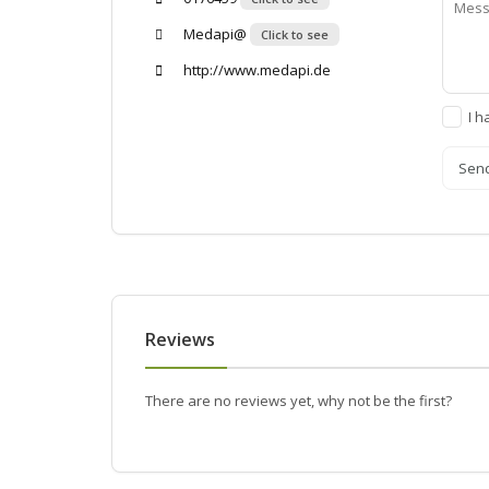
Medapi@
Click to see
http://www.medapi.de
I h
Sen
Reviews
There are no reviews yet, why not be the first?