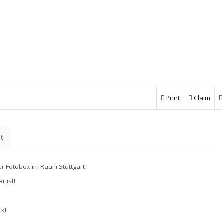
Print
Claim
ht
r Fotobox im Raum Stuttgart !
 ist!
rkt