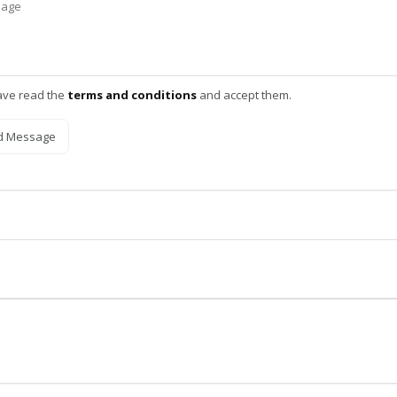
ave read the
terms and conditions
and accept them.
d Message