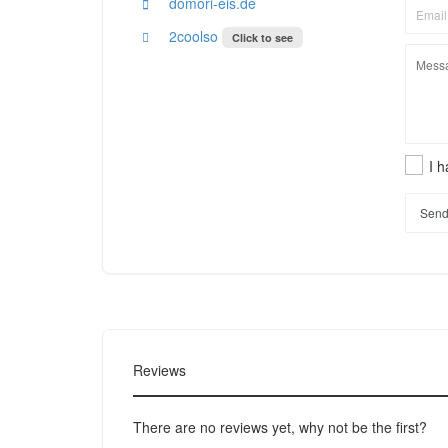
domori-eis.de
2coolso
Click to see
I 
Send
Reviews
There are no reviews yet, why not be the first?