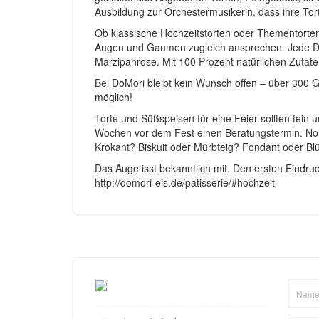
Ausbildung zur Orchestermusikerin, dass ihre Tort
Ob klassische Hochzeitstorten oder Thementorte
Augen und Gaumen zugleich ansprechen. Jede DoM
Marzipanrose. Mit 100 Prozent natürlichen Zutate
Bei DoMori bleibt kein Wunsch offen – über 300 
möglich!
Torte und Süßspeisen für eine Feier sollten fein 
Wochen vor dem Fest einen Beratungstermin. Nois
Krokant? Biskuit oder Mürbteig? Fondant oder Bl
Das Auge isst bekanntlich mit. Den ersten Eindr
http://domori-eis.de/patisserie/#hochzeit