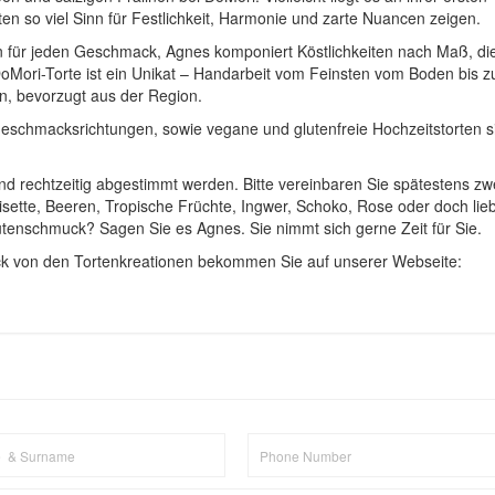
en so viel Sinn für Festlichkeit, Harmonie und zarte Nuancen zeigen.
n für jeden Geschmack, Agnes komponiert Köstlichkeiten nach Maß, di
ori-Torte ist ein Unikat – Handarbeit vom Feinsten vom Boden bis z
n, bevorzugt aus der Region.
Geschmacksrichtungen, sowie vegane und glutenfreie Hochzeitstorten s
und rechtzeitig abgestimmt werden. Bitte vereinbaren Sie spätestens zw
ette, Beeren, Tropische Früchte, Ingwer, Schoko, Rose oder doch lie
ütenschmuck? Sagen Sie es Agnes. Sie nimmt sich gerne Zeit für Sie.
uck von den Tortenkreationen bekommen Sie auf unserer Webseite: