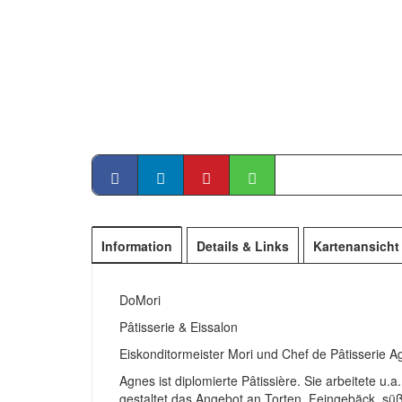
Information
Details & Links
Kartenansicht
DoMori
Pâtisserie & Eissalon
Eiskonditormeister Mori und Chef de Pâtisserie A
Agnes ist diplomierte Pâtissière. Sie arbeitete u
gestaltet das Angebot an Torten, Feingebäck, süßen