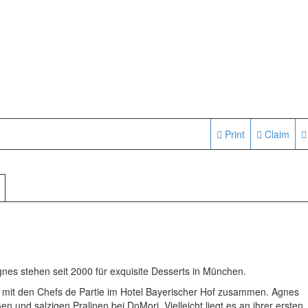
Print
Claim
gnes stehen seit 2000 für exquisite Desserts in München.
.a. mit den Chefs de Partie im Hotel Bayerischer Hof zusammen. Agnes
 und salzigen Pralinen bei DoMori. Vielleicht liegt es an ihrer ersten