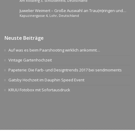
Am Roßberg 3, Schlüsselfeld, Deutschland
Hochzeit unvergesslich
Juwelier Weimert – Große Auswahl an Trau(m)ringen und
Kapuzinergasse 4, Lohr, Deutschland
passendem Schmuck
Neuste Beiträge
Auf was es beim Paarshooting wirklich ankommt…
Vintage Gartenhochzeit
Papeterie: Die Farb- und Designtrends 2017 bei sendmoments
Gatsby Hochzeit im Dauphin Speed Event
KRUU Fotobox mit Sofortausdruck