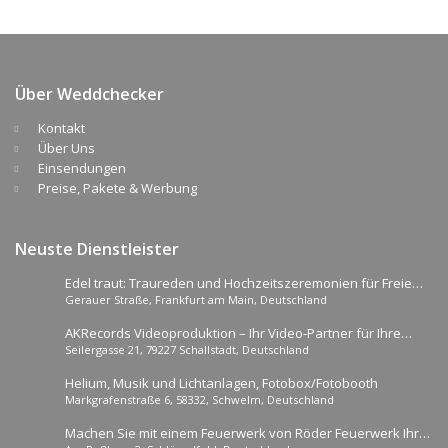
Über Weddchecker
Kontakt
Über Uns
Einsendungen
Preise, Pakete & Werbung
Neuste Dienstleister
Edel traut: Traureden und Hochzeitszeremonien für Freie
Gerauer Straße, Frankfurt am Main, Deutschland
Trauungen
AKRecords Videoproduktion – Ihr Video-Partner für Ihre
Seilergasse 21, 79227 Schallstadt, Deutschland
Traumhochzeit
Helium, Musik und Lichtanlagen, Fotobox/Fotobooth
Markgrafenstraße 6, 58332, Schwelm, Deutschland
Machen Sie mit einem Feuerwerk von Röder Feuerwerk Ihre