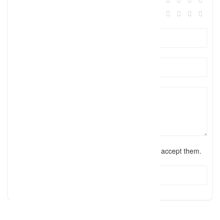
Preis/Leistung:
I have read the
terms and conditions
and accept them.
Submit Review