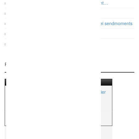
Auf was es beim Paarshooting wirklich ankommt…
Vintage Gartenhochzeit
Papeterie: Die Farb- und Designtrends 2017 bei sendmoments
Gatsby Hochzeit im Dauphin Speed Event
KRUU Fotobox mit Sofortausdruck
Related Listings
hochzeitsforte – Klassische Duette für Ihre Feier
Aktionsradius:
ca. 100 Km
K
Kirchensänger/Solisten