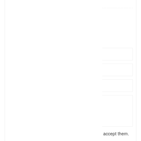
hochzeitsforte
hochzei
Click to see
http://www.hochzeitsforte.de
I have read the
terms and conditions
and accept them.