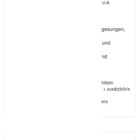
Purcell, Monteverdi, Mendelssohn, Rutter u.a.
www.hochzeitsforte.de
Basis-Paket
1-3 Werke aus dem Repertoire, live gesungen,
begleitet durch Organist*in vor Ort
Persönliche musikalische Beratung und
Besprechung der Musikauswahl
Proben, Einzel- und Sonderproben mit
Organist*in vor Ort
Individuelle Extras
Einstudierung von Lieblings- und Wunschtiteln
Klavier-/Gitarren- oder Lautenbegleitung + zusätzlich/e
Instrumentalist*in
Bereitstellung eines elektronischen Klaviers