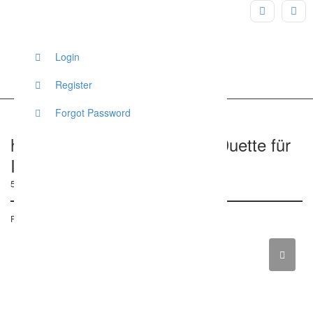
Login
Register
Forgot Password
hochzeitsforte – Klassische Duette für
Ihre Feier
55116, Mainz, Deutschland
Posted on 22. August 2016