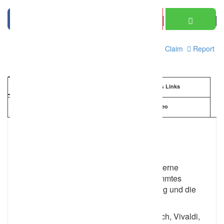
Print
Claim
Report
Information
Details & Links
Kartenansicht
Video
Sängerinnen für Ihre Trauung
Als Hochzeitsduo verfügen wir über ein
umfangreiches Duett-Repertoire für zwei
Frauenstimmen und Klavier oder Orgel. Gerne
machen wir Ihnen ein individuell abgestimmtes
Angebot und freuen uns auf Ihre Einladung und die
musikalische Gestaltung Ihrer Trauung.
Festliche und romantische Werke von Bach, Vivaldi,