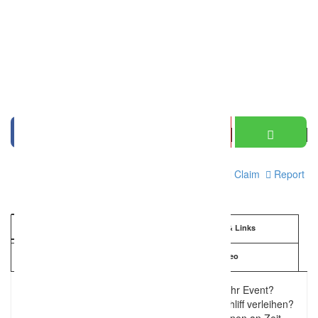
Print
Claim
Report
Information
Details & Links
Kartenansicht
Video
Sie möchten etwas ganz besonderes für Ihr Event?
Sie möchten ihrer Feier einen besonderen Schliff verleihen?