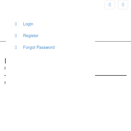
Login
Register
Forgot Password
Ihre Eventfee
Hamburger Straße 73, Bad Oldesloe, Deutschland
Posted on 1. Februar 2017