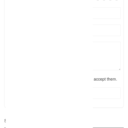
I have read the
terms and conditions
and accept them.
Submit Review
Suche