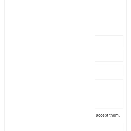
0163-55
Click to see
info@gr
Click to see
http://www.gross-veranstaltungen.de
I have read the
terms and conditions
and accept them.
Send Message