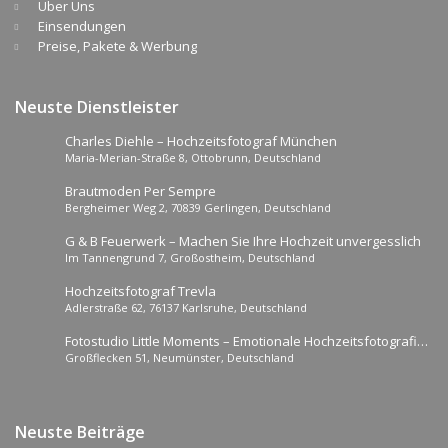
Über Uns
Einsendungen
Preise, Pakete & Werbung
Neuste Dienstleister
Charles Diehle – Hochzeitsfotograf München
Maria-Merian-Straße 8, Ottobrunn, Deutschland
Brautmoden Per Sempre
Bergheimer Weg 2, 70839 Gerlingen, Deutschland
G & B Feuerwerk – Machen Sie Ihre Hochzeit unvergesslich
Im Tannengrund 7, Großostheim, Deutschland
Hochzeitsfotograf Trevla
Adlerstraße 62, 76137 Karlsruhe, Deutschland
Fotostudio Little Moments – Emotionale Hochzeitsfotografie
Großflecken 51, Neumünster, Deutschland
für die Ewigkeit
Neuste Beiträge