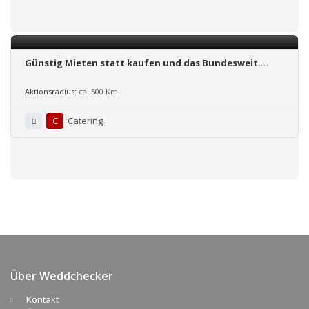
Günstig Mieten statt kaufen und das Bundesweit.
Tischdecken, Deckservietten, Mundservietten sowie
Stuhlhussen
Aktionsradius:
ca. 500 Km
C
Catering
Über Weddchecker
Kontakt