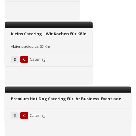
Kleins Catering – Wir Kochen für Köln
Aktionsradius:
ca. 50 Km
C
Catering
Premium Hot Dog Catering für Ihr Business-Event oder
private Feier, das jeden Geschmack Ihrer Gäste trifft!
C
Catering