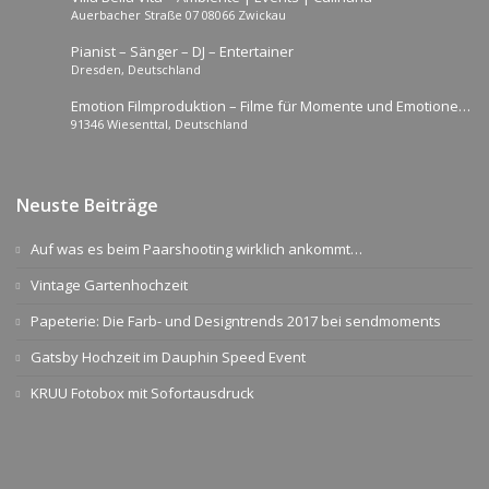
Auerbacher Straße 07 08066 Zwickau
Pianist – Sänger – DJ – Entertainer
Dresden, Deutschland
Emotion Filmproduktion – Filme für Momente und Emotionen
91346 Wiesenttal, Deutschland
die so nicht wiederkommen
Neuste Beiträge
Auf was es beim Paarshooting wirklich ankommt…
Vintage Gartenhochzeit
Papeterie: Die Farb- und Designtrends 2017 bei sendmoments
Gatsby Hochzeit im Dauphin Speed Event
KRUU Fotobox mit Sofortausdruck