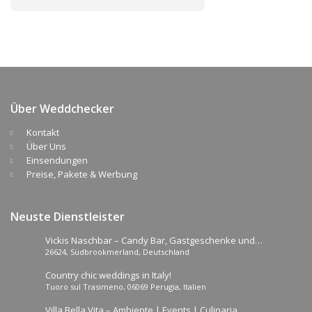
Über Weddchecker
Kontakt
Über Uns
Einsendungen
Preise, Pakete & Werbung
Neuste Dienstleister
Vickis Naschbar – Candy Bar, Gastgeschenke und
26624, Südbrookmerland, Deutschland
Luftballons
Country chic weddings in Italy!
Tuoro sul Trasimeno, 06069 Perugia, Italien
Villa Bella Vita – Ambiente | Events | Culinaria