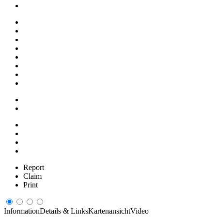
Report
Claim
Print
Information
Details & Links
Kartenansicht
Video