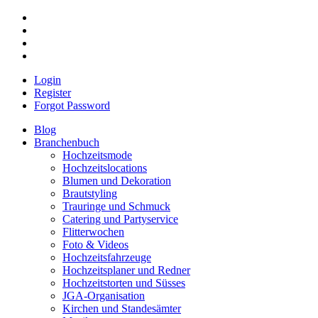
Login
Register
Forgot Password
Blog
Branchenbuch
Hochzeitsmode
Hochzeitslocations
Blumen und Dekoration
Brautstyling
Trauringe und Schmuck
Catering und Partyservice
Flitterwochen
Foto & Videos
Hochzeitsfahrzeuge
Hochzeitsplaner und Redner
Hochzeitstorten und Süsses
JGA-Organisation
Kirchen und Standesämter