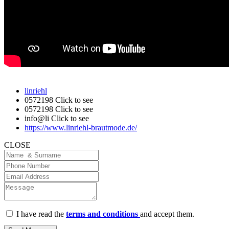
linriehl
0572198
Click to see
0572198
Click to see
info@li
Click to see
https://www.linriehl-brautmode.de/
CLOSE
I have read the
terms and conditions
and accept them.