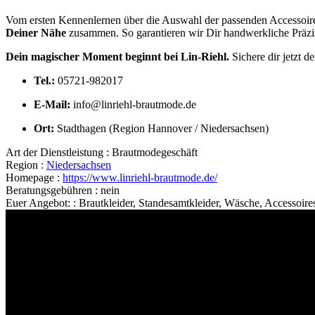
Vom ersten Kennenlernen über die Auswahl der passenden Accessoires 
Deiner Nähe
zusammen. So garantieren wir Dir handwerkliche Präz
Dein magischer Moment beginnt bei Lin-Riehl.
Sichere dir jetzt d
Tel.:
05721-982017
E-Mail:
info@linriehl-brautmode.de
Ort:
Stadthagen (Region Hannover / Niedersachsen)
Art der Dienstleistung :
Brautmodegeschäft
Region :
Niedersachsen
Homepage :
https://www.linriehl-brautmode.de/
Beratungsgebühren :
nein
Euer Angebot: :
Brautkleider, Standesamtkleider, Wäsche, Accessoire