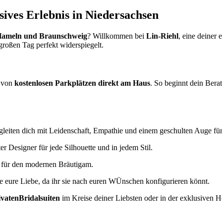
sives Erlebnis in Niedersachsen
Hameln und Braunschweig
? Willkommen bei
Lin-Riehl
, eine deiner 
großen Tag perfekt widerspiegelt.
s von
kostenlosen Parkplätzen direkt am Haus
. So beginnt dein Bera
leiten dich mit Leidenschaft, Empathie und einem geschulten Auge für
r Designer für jede Silhouette und in jedem Stil.
für den modernen Bräutigam.
ie eure Liebe, da ihr sie nach euren WÜnschen konfigurieren könnt.
ivatenBridalsuiten
im Kreise deiner Liebsten oder in der exklusiven 