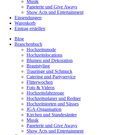
Musik
Papeterie und Give Aways
Show Acts und Entertainment
Einsendungen
Warenkorb
Eintrag erstellen
Blog
Branchenbuch
Hochzeitsmode
Hochzeitslocations
Blumen und Dekoration
Brautstyling
Trauringe und Schmuck
Catering und Partyservice
Flitterwochen
Foto & Videos
Hochzeitsfahrzeuge
Hochzeitsplaner und Redner
Hochzeitstorten und Süsses
JGA-Organisation
Kirchen und Standesämter
Musik
Papeterie und Give Aways
Show Acts und Entertainment