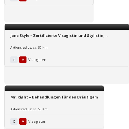
Jana Style – Zertifizierte Visagistin und Stylistin,
Beautymobil in NRW, Brautmakeup & Hairstyling für Sie
und Ihre Gäste
Aktionsradius:
ca. 50 Km
V
Visagisten
Mr. Right – Behandlungen für den Bräutigam
Aktionsradius:
ca. 50 Km
V
Visagisten