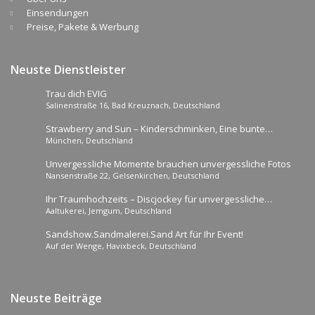
Einsendungen
Preise, Pakete & Werbung
Neuste Dienstleister
Trau dich EVIG
Salinenstraße 16, Bad Kreuznach, Deutschland
Strawberry and Sun – Kinderschminken, Eine bunte
München, Deutschland
Überraschung für die kleinen Gäste!
Unvergessliche Momente brauchen unvergessliche Fotos
Nansenstraße 22, Gelsenkirchen, Deutschland
Ihr Traumhochzeits – Discjockey für unvergessliche
Aaltukerei, Jemgum, Deutschland
Momente!
Sandshow.Sandmalerei.Sand Art für Ihr Event!
Auf der Wenge, Havixbeck, Deutschland
Neuste Beiträge