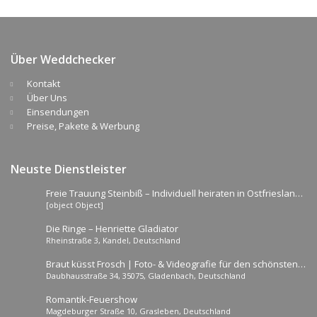
Über Weddchecker
Kontakt
Über Uns
Einsendungen
Preise, Pakete & Werbung
Neuste Dienstleister
Freie Trauung Steinbiß – Individuell heiraten in Ostfriesland
[object Object]
und „umzu“
Die Ringe – Henriette Gladiator
Rheinstraße 3, Kandel, Deutschland
Braut küsst Frosch | Foto- & Videografie für den schönsten
Daubhausstraße 34, 35075, Gladenbach, Deutschland
Tag
Romantik-Feuershow
Magdeburger Straße 10, Grasleben, Deutschland