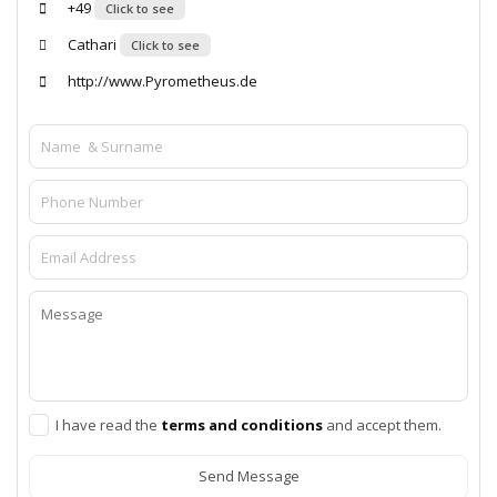
‭+49
Click to see
Cathari
Click to see
http://www.Pyrometheus.de
I have read the
terms and conditions
and accept them.
Send Message