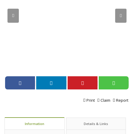
Print
Claim
Report
Information
Details & Links