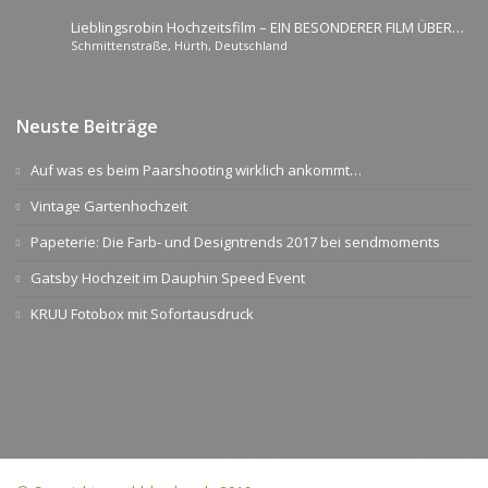
Lieblingsrobin Hochzeitsfilm – EIN BESONDERER FILM ÜBER
Schmittenstraße, Hürth, Deutschland
DEN SCHÖNSTEN TAG IM LEBEN
Neuste Beiträge
Auf was es beim Paarshooting wirklich ankommt…
Vintage Gartenhochzeit
Papeterie: Die Farb- und Designtrends 2017 bei sendmoments
Gatsby Hochzeit im Dauphin Speed Event
KRUU Fotobox mit Sofortausdruck