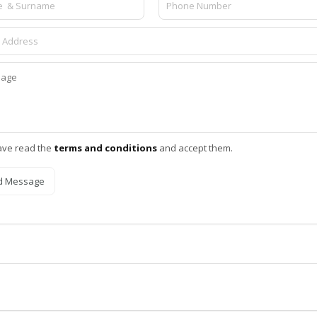
ave read the
terms and conditions
and accept them.
d Message