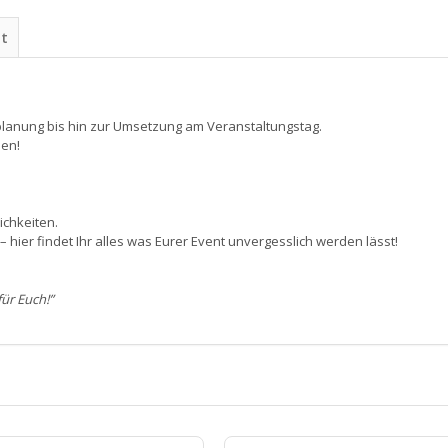
ht
planung bis hin zur Umsetzung am Veranstaltungstag.
den!
ichkeiten.
hier findet Ihr alles was Eurer Event unvergesslich werden lässt!
für Euch!”