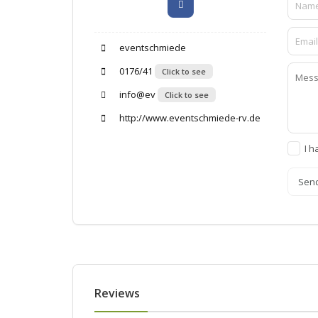
eventschmiede
0176/41
Click to see
info@ev
Click to see
http://www.eventschmiede-rv.de
I h
Sen
Reviews