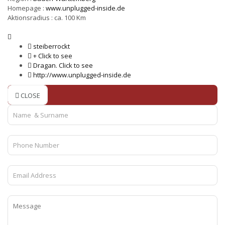
Homepage :
www.unplugged-inside.de
Aktionsradius :
ca. 100 Km
steiberrockt
‭‭+
Click to see
Dragan.
Click to see
http://www.unplugged-inside.de
CLOSE