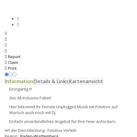
Report
Claim
Print
Information
Details & Links
Kartenansicht
Einzigartig !!!
das All Inclusive Paket!
Hier bekommt ihr feinste Unplugged Musik mit Fotobox auf
Wunsch auch noch mit DJ.
Einfach unverbindliches Angebot für Ihre Feier anfordern.
Art der Dienstleistung :
Fotobox Verleih
Region :
Baden-Württemberg