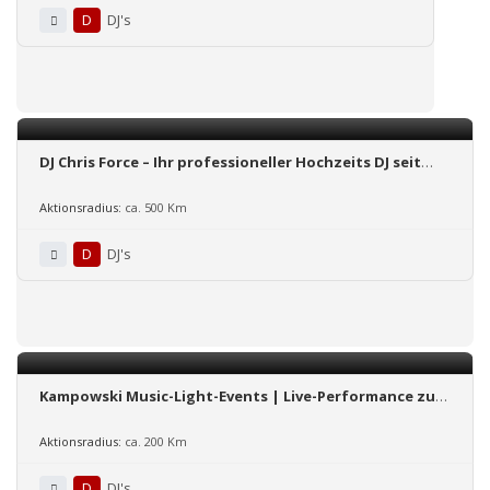
D
DJ's
DJ Chris Force – Ihr professioneller Hochzeits DJ seit
1996
Aktionsradius:
ca. 500 Km
D
DJ's
Kampowski Music-Light-Events | Live-Performance zum
Dinner – DJ zur Party!
Aktionsradius:
ca. 200 Km
D
DJ's