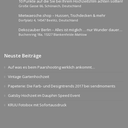
10 Punkte auf die Sie bei Ihrem Hochzeitsfilm achten sollten!
Große Gasse 66, Schönaich, Deutschland
Mietwaesche.shop – Hussen, Tischdecken & mehr
Dorfplatz 4, 14547 Beelitz, Deutschland
Dekozauber Berlin – Alles ist möglich … nur Wunder dauern
Buchenring 18a, 15327 Blankenfelde-Mahlow
etwas länger.
Neuste Beiträge
Auf was es beim Paarshooting wirklich ankommt…
Vintage Gartenhochzeit
Papeterie: Die Farb- und Designtrends 2017 bei sendmoments
Gatsby Hochzeit im Dauphin Speed Event
KRUU Fotobox mit Sofortausdruck