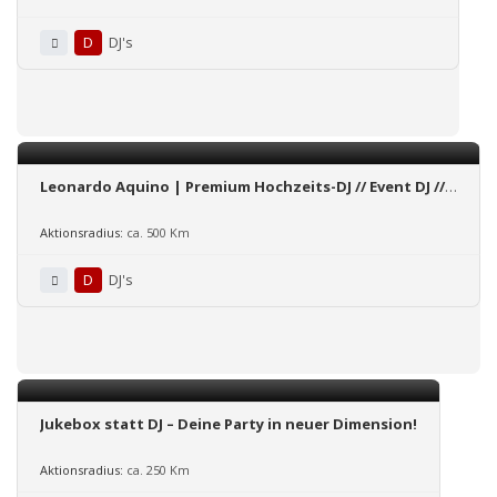
D
DJ's
Leonardo Aquino | Premium Hochzeits-DJ // Event DJ //
Messe DJ aus Frankfurt
Aktionsradius:
ca. 500 Km
D
DJ's
Jukebox statt DJ – Deine Party in neuer Dimension!
Aktionsradius:
ca. 250 Km