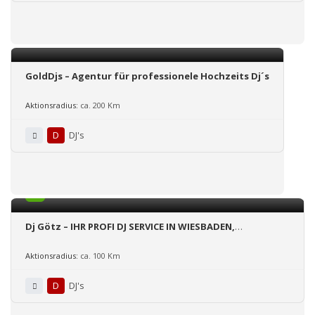
GoldDjs – Agentur für professionele Hochzeits Dj´s
Aktionsradius:
ca. 200 Km
D
DJ's
5.0
Dj Götz – IHR PROFI DJ SERVICE IN WIESBADEN,
FRANKFURT, MAINZ, RHEINGAU und ganz HESSEN
Aktionsradius:
ca. 100 Km
D
DJ's