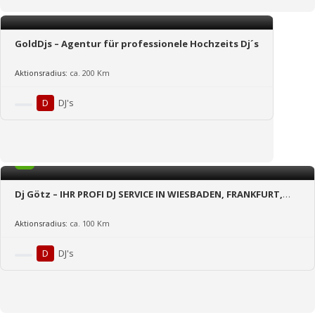
GoldDjs – Agentur für professionele Hochzeits Dj´s
Aktionsradius:
ca. 200 Km
D
DJ's
5.0
Dj Götz – IHR PROFI DJ SERVICE IN WIESBADEN, FRANKFURT,
MAINZ, RHEINGAU und ganz HESSEN
Aktionsradius:
ca. 100 Km
D
DJ's