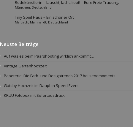
Redekünstlerin – lauscht, lacht, liebt! – Eure Freie Trauung.
München, Deutschland
Tiny Spiel Haus – Ein schöner Ort
Maibach, Mainhardt, Deutschland
Neuste Beiträge
Auf was es beim Paarshooting wirklich ankommt…
Vintage Gartenhochzeit
Papeterie: Die Farb- und Designtrends 2017 bei sendmoments
Gatsby Hochzeit im Dauphin Speed Event
KRUU Fotobox mit Sofortausdruck