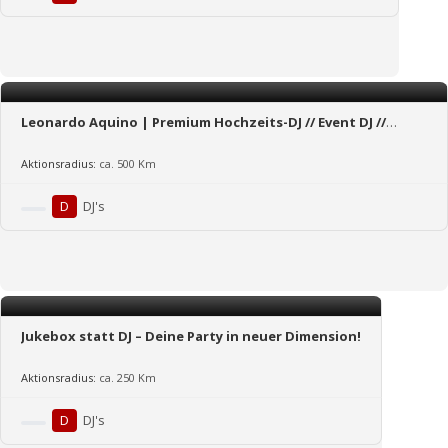
Leonardo Aquino | Premium Hochzeits-DJ // Event DJ //
Messe DJ aus Frankfurt
Aktionsradius:
ca. 500 Km
D
DJ's
Jukebox statt DJ – Deine Party in neuer Dimension!
Aktionsradius:
ca. 250 Km
D
DJ's