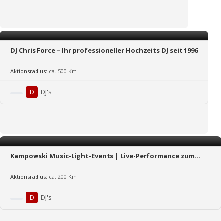
DJ Chris Force – Ihr professioneller Hochzeits DJ seit 1996
Aktionsradius:
ca. 500 Km
D
DJ's
Kampowski Music-Light-Events | Live-Performance zum
Dinner – DJ zur Party!
Aktionsradius:
ca. 200 Km
D
DJ's