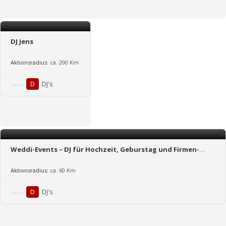
DJ Jens
Aktionsradius:
ca. 200 Km
D
DJ's
Weddi-Events – DJ für Hochzeit, Geburstag und Firmen-
Events in Mittelhessen.
Aktionsradius:
ca. 60 Km
D
DJ's