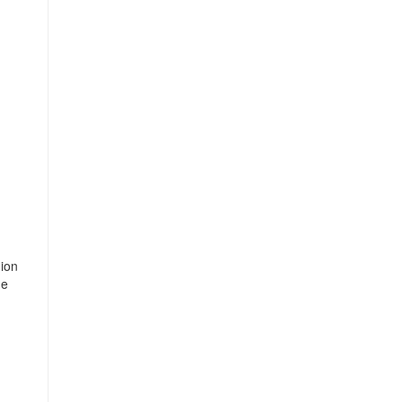
ion
ge