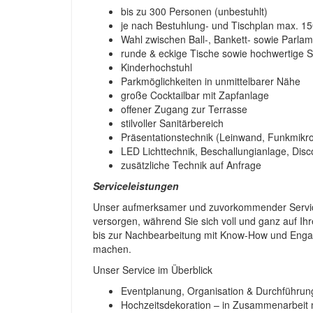
bis zu 300 Personen (unbestuhlt)
je nach Bestuhlung- und Tischplan max. 1
Wahl zwischen Ball-, Bankett- sowie Parla
runde & eckige Tische sowie hochwertige S
Kinderhochstuhl
Parkmöglichkeiten in unmittelbarer Nähe
große Cocktailbar mit Zapfanlage
offener Zugang zur Terrasse
stilvoller Sanitärbereich
Präsentationstechnik (Leinwand, Funkmikr
LED Lichttechnik, Beschallungianlage, Disco
zusätzliche Technik auf Anfrage
Serviceleistungen
Unser aufmerksamer und zuvorkommender Service 
versorgen, während Sie sich voll und ganz auf I
bis zur Nachbearbeitung mit Know-How und Engag
machen.
Unser Service im Überblick
Eventplanung, Organisation & Durchführun
Hochzeitsdekoration – in Zusammenarbeit 