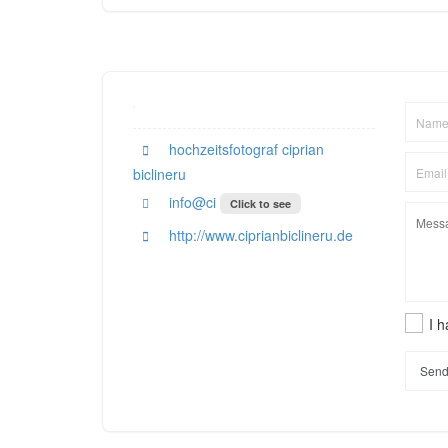
hochzeitsfotograf ciprian
biclineru
info@ci
Click to see
http://www.ciprianbiclineru.de
I 
Send