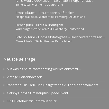
Ionis Mobile Cocktailbar – Seien Sie Ihr eigener Gast
Eichelgasse, Wertheim, Deutschland
Etwas Blaues – Brautmoden Maßatelier
Höppnerallee 26, Wentorf bei Hamburg, Deutschland
Liebesglück – Braut & Bräutigam
Würzburger Straße 9, 97204, Höchberg, Deutschland
Foto Solitaire – Hochzeitsfotografie – Hochzeitsreportagen –
Mozartstraße 89A, Mettmann, Deutschland
Brautpaarshootings Europaweit
Neuste Beiträge
Auf was es beim Paarshooting wirklich ankommt…
Vintage Gartenhochzeit
Papeterie: Die Farb- und Designtrends 2017 bei sendmoments
Gatsby Hochzeit im Dauphin Speed Event
KRUU Fotobox mit Sofortausdruck