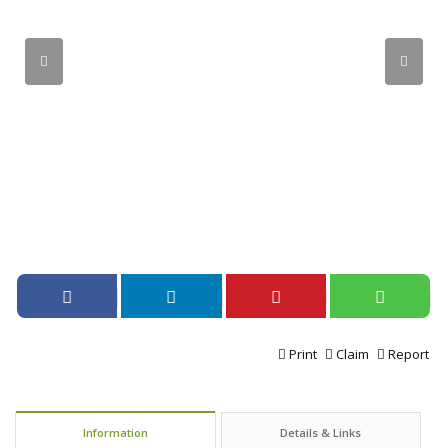
Print
Claim
Report
Information
Details & Links