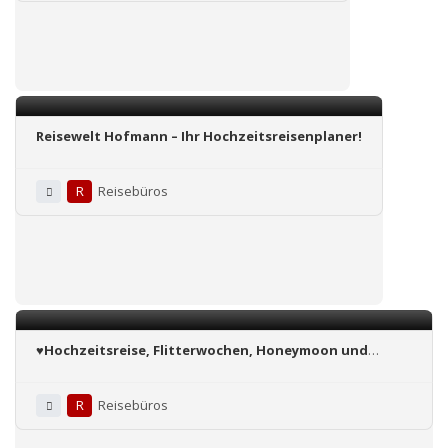
Reisewelt Hofmann – Ihr Hochzeitsreisenplaner!
R
Reisebüros
♥️Hochzeitsreise, Flitterwochen, Honeymoon und
Heiraten im Ausland ♥️
R
Reisebüros