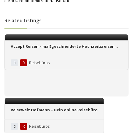
KRUU Fotobox mit Sofortausdruck
Related Listings
Accept Reisen – maßgeschneiderte Hochzeitsreisen
vom Spezialisten
R
Reisebüros
Reisewelt Hofmann – Dein online Reisebüro
R
Reisebüros