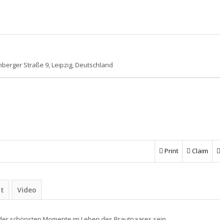
nberger Straße 9, Leipzig, Deutschland
Print
Claim
ht
Video
r der schönsten Momente im Leben des Brautpaares sein.