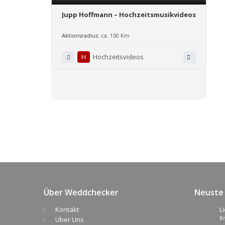
Jupp Hoffmann – Hochzeitsmusikvideos
Aktionsradius:
ca. 150 Km
H
Hochzeitsvideos
Über Weddchecker
Neuste 
Kontakt
L
B
T
Über Uns
D