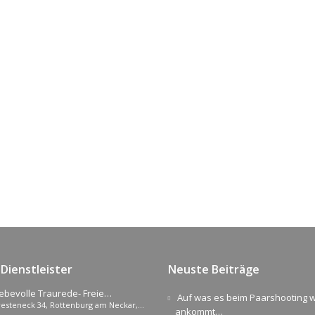
Dienstleister
Neuste Beiträge
iebevolle Traurede- Freie
Auf was es beim Paarshooting wi
resteneck 34, Rottenburg am Neckar,
raurednerin
ankommt…
eutschland