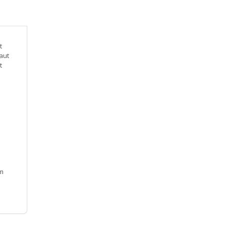
t
aut
t
Am