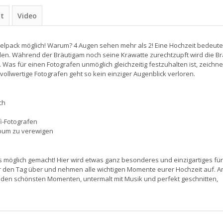
ht
Video
pelpack möglich! Warum? 4 Augen sehen mehr als 2! Eine Hochzeit bedeute
en. Während der Bräutigam noch seine Krawatte zurechtzupft wird die Br
Was für einen Fotografen unmöglich gleichzeitig festzuhalten ist, zeichne
ollwertige Fotografen geht so kein einziger Augenblick verloren.
ch
i-Fotografen
Album zu verewigen
möglich gemacht! Hier wird etwas ganz besonderes und einzigartiges für
r den Tag über und nehmen alle wichtigen Momente eurer Hochzeit auf. 
t den schönsten Momenten, untermalt mit Musik und perfekt geschnitten,