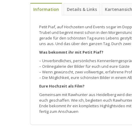
Information
Details & Links
Kartenansic
Petit Piaf, auf Hochzeiten und Events sogar im Dop
Trubel und beginnt meist schon in den Morgenstund
gerade für den schönsten Tag eures Lebens gestylt. 
uns aus. Und das über den ganzen Tag. Durch zwei v
Was bekommt ihr mit Petit Piaf?
– Unverbindliches, persönliches Kennenlerngesprä
– Onlinegalerie der Bilder für euch und eure Gäste
– Wenn gewünscht, zwei vollwertige, erfahrene Prof
– Die Möglichkeit, eure schönsten Bilder in einem 
Eure Hochzeit als Film?
Gemeinsam mit Rawhunter aus Heidelberg wird dies 
euch geschaffen. Wie ich, begleiten euch Rawhunte
Ende bekommt ihr ein komplettes Highlightvideo mi
fertig zum Anschauen