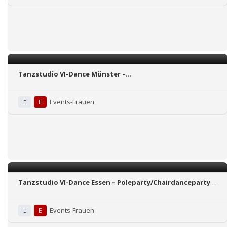
Tanzstudio VI-Dance Münster –
Poleparty/Chairdanceparty oder Stripparty
E
Events-Frauen
Tanzstudio VI-Dance Essen – Poleparty/Chairdanceparty
oder Stripparty
E
Events-Frauen