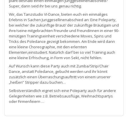
plant deshalb einen einmaligen Junggesellinenabschied?
Super, dann seid ihr bei uns genau richtig.
Wir, das Tanzstudio VI-Dance, bieten euch ein einmaliges
Erlebnis in Sachen Junggesellinenabschied an: Eine Poleparty,
bei welcher die zukünftige Braut/ der zukünftige Bräutigam und
ihre/seine mitgebrachten Freunde und Freundinnen in einer 90-
minütigen Trainingseinheit verschiedene Moves, Spins und
Tricks des Poledance gezeigt bekommen. Am Ende wird dann
eine kleine Choreographie, mit den erlernten
Elementen,einstudiert. Natürlich darf bei so viel Training auch
eine kleine Erfrischung, in Form von Sekt, nicht fehlen.
Auf Wunsch kann diese Party auch mit Zumba/Strip/Chair
Dance, anstatt Poledance, gebucht werden und ihr könnt
zusätzlich einen Überraschungsauftritt von einem unserer
„heißen” Stripper dazu buchen…
Selbstverständlich eignet sich eine Poleparty auch für andere
Gelegenheiten wie z.B. Betriebsausflüge, Weihnachtspartys
oder Firmenfeiern …