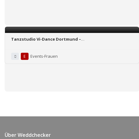
Tanzstudio Vi-Dance Dortmund –
Poleparty/Chairdanceparty oder Stripparty
E
Events-Frauen
Über Weddchecker