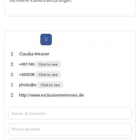
mit meiner Kamera einzufangen.
Claudia Weaver
+491749
Click to see
+436508
Click to see
photo@e
Click to see
http://www.exclusivememories.de