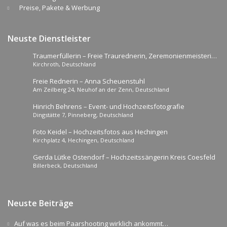
Preise, Pakete & Werbung
Neuste Dienstleister
Traumerfüllerin – Freie Traurednerin, Zeremonienmeisterin
Kirchroth, Deutschland
und Helferlein für Heiratsanträge für Niederbayern und die
Oberpfalz
Freie Rednerin – Anna Scheuenstuhl
Am Zeilberg 24, Neuhof an der Zenn, Deutschland
Hinrich Behrens – Event- und Hochzeitsfotografie
Dingstätte 7, Pinneberg, Deutschland
Foto Keidel – Hochzeitsfotos aus Hechingen
Kirchplatz 4, Hechingen, Deutschland
Gerda Lütke Ostendorf – Hochzeitssängerin Kreis Coesfeld
Billerbeck, Deutschland
Neuste Beiträge
Auf was es beim Paarshooting wirklich ankommt…