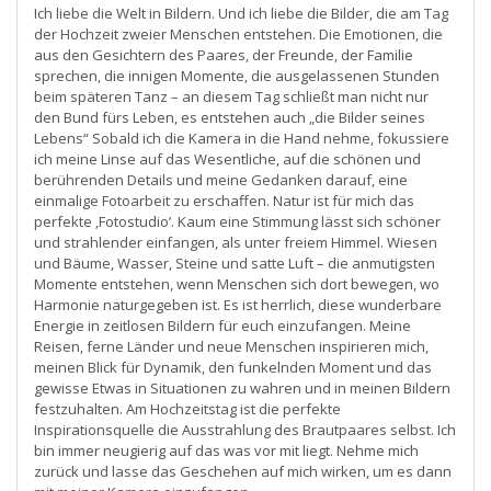
Ich liebe die Welt in Bildern. Und ich liebe die Bilder, die am Tag
der Hochzeit zweier Menschen entstehen. Die Emotionen, die
aus den Gesichtern des Paares, der Freunde, der Familie
sprechen, die innigen Momente, die ausgelassenen Stunden
beim späteren Tanz – an diesem Tag schließt man nicht nur
den Bund fürs Leben, es entstehen auch „die Bilder seines
Lebens“ Sobald ich die Kamera in die Hand nehme, fokussiere
ich meine Linse auf das Wesentliche, auf die schönen und
berührenden Details und meine Gedanken darauf, eine
einmalige Fotoarbeit zu erschaffen. Natur ist für mich das
perfekte ‚Fotostudio’. Kaum eine Stimmung lässt sich schöner
und strahlender einfangen, als unter freiem Himmel. Wiesen
und Bäume, Wasser, Steine und satte Luft – die anmutigsten
Momente entstehen, wenn Menschen sich dort bewegen, wo
Harmonie naturgegeben ist. Es ist herrlich, diese wunderbare
Energie in zeitlosen Bildern für euch einzufangen. Meine
Reisen, ferne Länder und neue Menschen inspirieren mich,
meinen Blick für Dynamik, den funkelnden Moment und das
gewisse Etwas in Situationen zu wahren und in meinen Bildern
festzuhalten. Am Hochzeitstag ist die perfekte
Inspirationsquelle die Ausstrahlung des Brautpaares selbst. Ich
bin immer neugierig auf das was vor mit liegt. Nehme mich
zurück und lasse das Geschehen auf mich wirken, um es dann