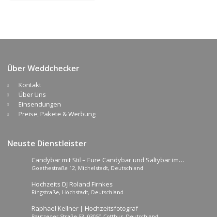
Über Weddchecker
Kontakt
Über Uns
Einsendungen
Preise, Pakete & Werbung
Neuste Dienstleister
Candybar mit Stil – Eure Candybar und Saltybar im
Goethestraße 12, Michelstadt, Deutschland
Odenwald
Hochzeits DJ Roland Firnkes
Ringstraße, Höchstadt, Deutschland
Raphael Kellner | Hochzeitsfotograf
Bautzener Straße 53, 03050 Cottbus, Deutschland