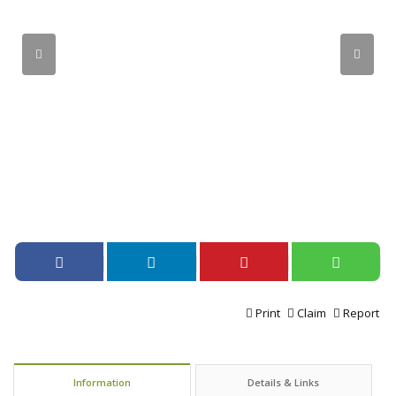
Print
Claim
Report
Information
Details & Links