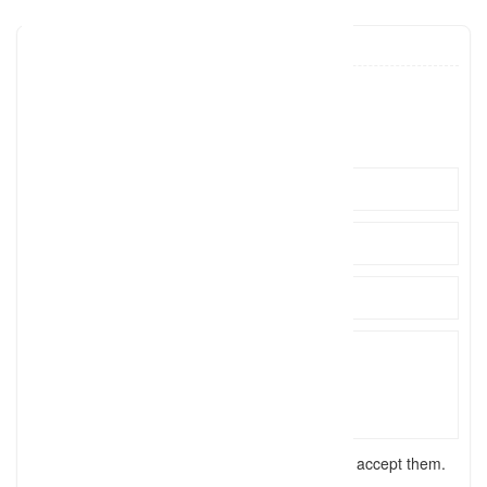
debbiesphotofarm
hi@debb
Click to see
I have read the
terms and conditions
and accept them.