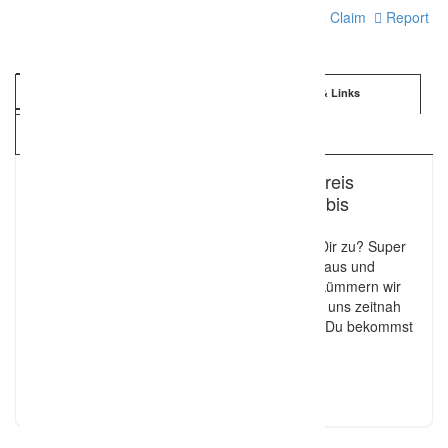
Print
Claim
Report
Information
Details & Links
Kartenansicht
Eure Hochzeitsfotografen aus dem Kreis
Reutlingen, Tübingen, über Stuttgart bis
München, sowie deutschlandweit
Unsere Fotos gefallen Dir und unser Stil sagt Dir zu? Super
– Dann fülle einfach kurz das Kontaktformular aus und
sende uns Deine Nachricht zu. Anschließend kümmern wir
uns umgehend um Deine Anfrage und melden uns zeitnah
bei Dir. In der Regel sind wir recht schnell und Du bekommst
noch am selben Tag eine Antwort.