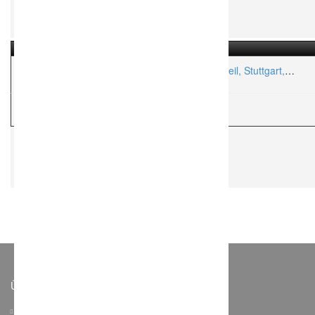
ottink Fotografie – Hochzeitsfotografie | Rottweil, Stuttgart,
BaWü / ganz Deutschland / Ausland
H
Hochzeitsfotograf
Über Weddchecker
Kontakt