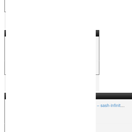
H
Hochzeitsfotograf
Foto Keidel – Hochzeitsfotos aus Hechingen
Aktionsradius:
ca. 50 Km
H
Hochzeitsfotograf
Emotionale Hochzeitsfotografie am Bodensee – sash-infinity-
photoart
Aktionsradius:
ca. 200 Km
H
Hochzeitsfotograf