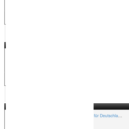
Aktionsradius:
ca. 1,200 Km
H
Hochzeitsfotograf
Anni & Paul Photography
Aktionsradius:
ca. 350 Km
H
Hochzeitsfotograf
Hochzeitswinkel – Hochzeitsfotograf Freiburg für Deutschland
und Schweiz
Aktionsradius:
ca. 500 Km