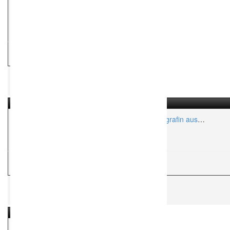
Starcut Foto
Aktionsradius:
ca. 500 Km
H
Hochzeitsfotograf
Natalie Rehberger – Hochzeitsfilmerin & Fotografin aus
Mannheim
Aktionsradius:
ca. 50 Km
H
Hochzeitsfotograf
Fotoschauer.de Fotografie