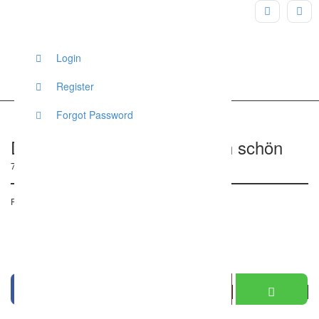
Login
Register
Forgot Password
Debbies Photofarm | natürlich schön
72762, Reutlingen, Deutschland
Posted on 14. August 2017