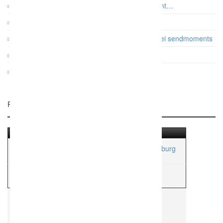
Auf was es beim Paarshooting wirklich ankommt…
Vintage Gartenhochzeit
Papeterie: Die Farb- und Designtrends 2017 bei sendmoments
Gatsby Hochzeit im Dauphin Speed Event
KRUU Fotobox mit Sofortausdruck
Related Listings
Hochzeitsfotograf Hochzeitsvideograf Ravensburg
H
Hochzeitsfotograf