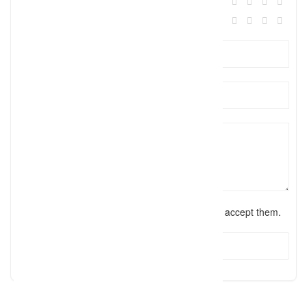
Atmosphäre:
Preis/Leistung:
I have read the
terms and conditions
and accept them.
Submit Review