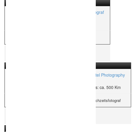
Edmund Möhrle Photographie – Hochzeitsfotograf
Aktionsradius:
ca. 1,000 Km
H
Hochzeitsfotograf
Hochzeitsfotograf Trevla
Viktoriia Knittel Photography
Aktionsradius:
ca. 80 Km
Aktionsradius:
ca. 500 Km
H
Hochzeitsfotograf
H
Hochzeitsfotograf