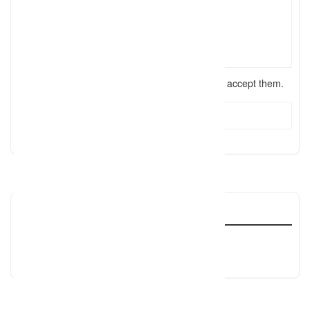
I have read the
terms and conditions
and accept them.
Send Message
Reviews
There are no reviews yet, why not be the first?