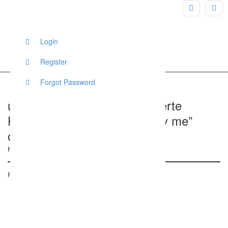
Login
Register
Forgot Password
uniqueStyler: maßgeschneiderte
Hochzeitskleider “designed by me”
online
Herderstraße 41A, Erfurt, Deutschland
Posted on 7. Juni 2017