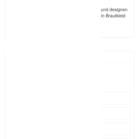
einem bezahlbaren Preis.
Wir veranstalten gerne Dein Brautkleid-Abend und designen
mit Dir und mit Deinen besten Freundinnen Dein Brautkleid
und dazu passende Freundinnen-Kleider.
uniquestyler
kristii
Click to see