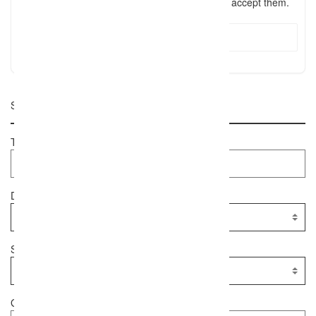
I have read the
terms and conditions
and accept them.
Submit Review
Suche
Textsuche
Dienstleister
Standort
Geolocation