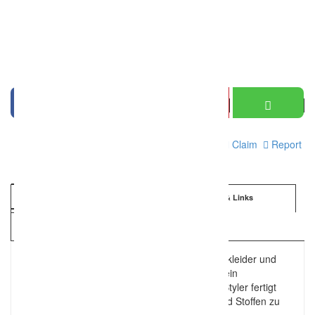
Print
Claim
Report
Information
Details & Links
Kartenansicht
Maßgeschneiderte Brautkleider, Brautjungfernkleider und
passende Blumenmädchenkleider. Designe Dein
maßgeschneidertes Brautkleid online! uniqueStyler fertigt
Dein Maßkleid nach Anlass, Größe, Schnitt und Stoffen zu