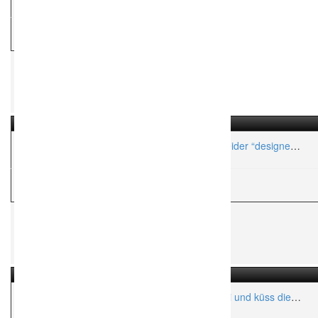
B
Brautmodegeschäft
uniqueStyler: maßgeschneiderte Hochzeitskleider “designed
by me” online
B
Brautmodegeschäft
Lieben Tanzen Lachen – Brautmode von kisui und küss die
Braut