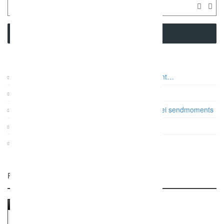
SEARCH
Auf was es beim Paarshooting wirklich ankommt…
Vintage Gartenhochzeit
Papeterie: Die Farb- und Designtrends 2017 bei sendmoments
Gatsby Hochzeit im Dauphin Speed Event
KRUU Fotobox mit Sofortausdruck
Related Listings
AZIZ HARBAK fashion design