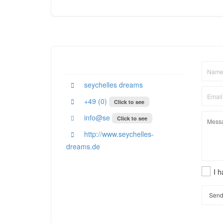
seychelles dreams
+49 (0)
Click to see
info@se
Click to see
http://www.seychelles-
dreams.de
I 
Send