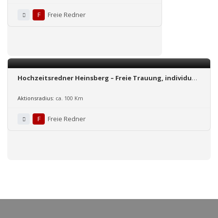
F
Freie Redner
Hochzeitsredner Heinsberg – Freie Trauung, individuell
und kreativ, so wie Ihr
Aktionsradius:
ca. 100 Km
F
Freie Redner