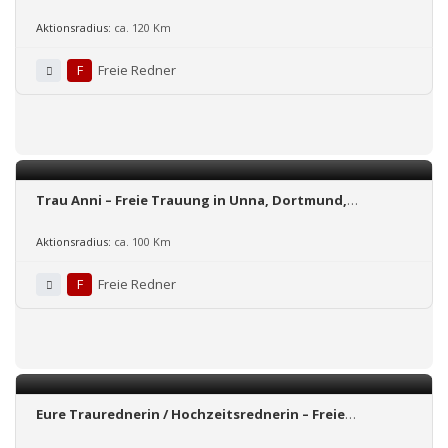
Traurednerin/Hochzeitsplanerin
Aktionsradius:
ca. 120 Km
F
Freie Redner
Trau Anni – Freie Trauung in Unna, Dortmund,
Sauerland und dem Ruhrgebiet!
Aktionsradius:
ca. 100 Km
F
Freie Redner
Eure Traurednerin / Hochzeitsrednerin – Freie
Trauungen Köln