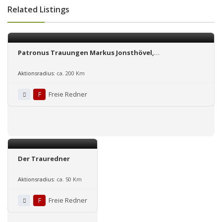
Related Listings
Patronus Trauungen Markus Jonsthövel,
Hochzeitsredner für NRW und weiter
Aktionsradius:
ca. 200 Km
F
Freie Redner
Der Trauredner
Aktionsradius:
ca. 50 Km
F
Freie Redner