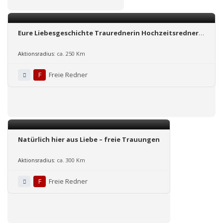
Eure Liebesgeschichte Traurednerin Hochzeitsrednerin
Yvonne Kuhnert freie Trauungen
Aktionsradius:
ca. 250 Km
F
Freie Redner
Natürlich hier aus Liebe – freie Trauungen
Aktionsradius:
ca. 300 Km
F
Freie Redner