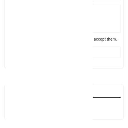
I have read the
terms and conditions
and accept them.
Send Message
Reviews
There are no reviews yet, why not be the first?