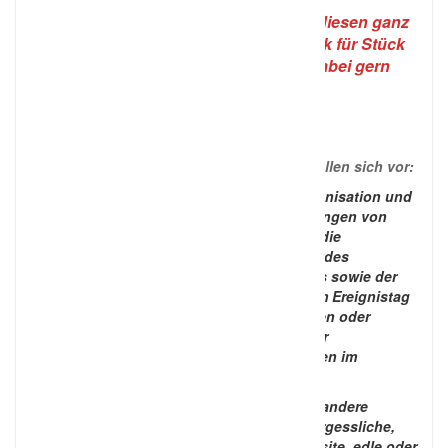
Damit Ihre Wünsche und Träume für diesen ganz
besonderen Tag von Anfang an Stück für Stück
Realität werden, möchten wir Sie dabei gern
begleiten.
ღ
Ihre Weddingplanner / Hochzeitsplaner stellen sich vor:
Wir übernehmen für Sie die komplette Organisation und
Durchführung Ihrer Hochzeitsfeier! Angefangen von
Planung, der Auswahl der Einladung über die
Begleitung bei der Auswahl und dem Kauf des
passenden Brautkleides und/oder Anzuges sowie der
Festkleidung der Trauzeugen, der Regie am Ereignistag
bis hin zum Aufräumen danach, vom kleinen oder
großen Sekt-Empfang bis zum Dessert oder
Mitternachtssnack sind wir die Unsichtbaren im
Hintergrund.
Darüber hinaus kümmern wir uns gern um andere
Feierlichkeiten wie ausgefallene und unvergessliche,
aber auch exotische Heiratsanträge, exquisite, edle oder