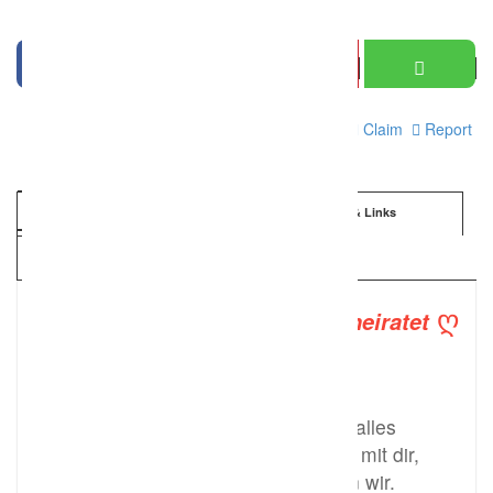
Print
Claim
Report
Information
Details & Links
Kartenansicht
ღ
ღ
verliebt ~ verlobt ~ fast verheiratet
ღ
In deine Augen schauen, dir alles
anvertrauen, jede Freude teilen mit dir,
alle Schmerzen überwältigen wir.