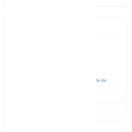
Hochzeitsperle
03501 5
Click to see
0178674
Click to see
ihre-ho
Click to see
http://www.hochzeitsplanung-hochzeitsperle.de/