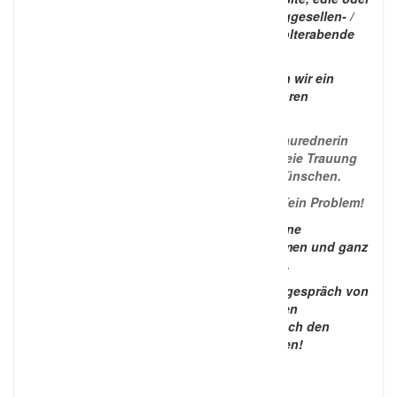
traditionelle Verlobungsfeiern, lustige Junggesellen- /
Junggesellinen-Abschiede, traditionelle Polterabende
oder auch Polterhochzeiten.
In In enger Absprache mit Ihnen entwickeln wir ein
Konzept für Ihre Feierlichkeiten, welches Ihren
Wünschen voll und ganz entspricht.
Sie möchten sich trauen? – Als freie Traurednerin
gestalte ich mit Ihnen gemeinsam eine freie Trauung
ganz nach Ihren Vorstellungen und Wünschen.
Sie haben nur ein begrenztes Budget? – Kein Problem!
Für diesen Fall können Sie auch nur einzelne
Servicebereiche von uns in Anspruch nehmen und ganz
nach Ihrem Budget oder Bedarf auswählen.
Gern bieten wir Ihnen ein kostenloses Erstgespräch von
max. einer Stunde an und erstellen wir Ihnen
anschließend ein individuelles Angebot nach den
besprochenen Wünschen und Vorstellungen!
Wir freuen uns auf den Kontakt mit Ihnen!