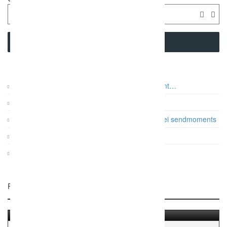
SEARCH
Auf was es beim Paarshooting wirklich ankommt…
Vintage Gartenhochzeit
Papeterie: Die Farb- und Designtrends 2017 bei sendmoments
Gatsby Hochzeit im Dauphin Speed Event
KRUU Fotobox mit Sofortausdruck
Related Listings