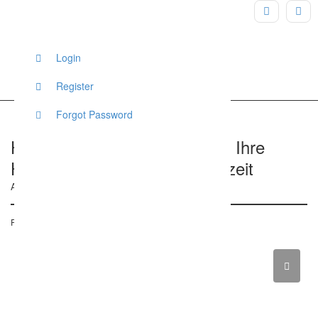
Login
Register
Forgot Password
Hochzeitsperle – Wir machen Ihre
Hochzeit zu Ihrer Traumhochzeit
Alt-Rottwerndorf 50, Pirna, Deutschland
Posted on 25. Februar 2017