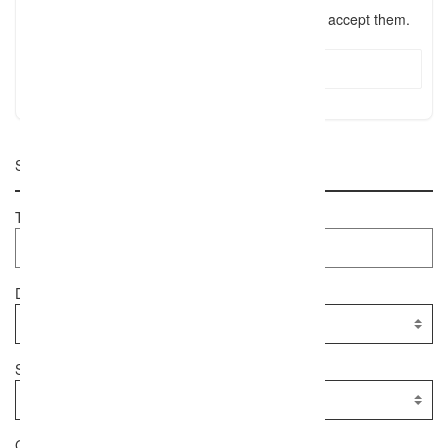
I have read the
terms and conditions
and accept them.
Submit Review
Suche
Textsuche
Dienstleister
Standort
Geolocation