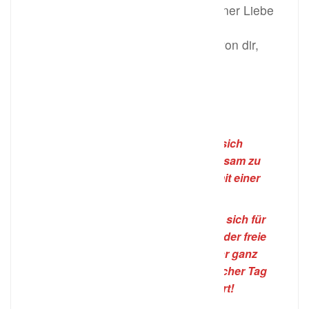
In deinen Augen versinken, in deiner Liebe
fast
ertrinken, das wünsch ich mir von dir,
zusammen – wir !
(Autor: unbekannt)
ღ
Liebe Brautpaare, Sie haben sich
entschlossen, Ihren Weg gemeinsam zu
gehen und möchten Ihre Liebe mit einer
Hochzeit besiegeln?
Dabei spielt es keine Rolle, ob Sie sich für
eine standesamtliche, kirchliche oder freie
Trauung entscheiden – es soll Ihr ganz
besonders emotionaler und feierlicher Tag
werden, der nur Ihnen gehört!