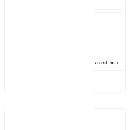
I have read the
terms and conditions
and accept them.
Send Message
Reviews