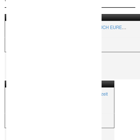
VERLIEBT VERLIEBT – WIR PLANEN MIT EUCH EURE
TRAUMHOCHZEIT GANZ NACH EUREN WÜNSCHEN.
W
Weddingplaner
Matrimondo | Die Profis für Deine Traumhochzeit
Aktionsradius:
ca. 50 Km
W
Weddingplaner