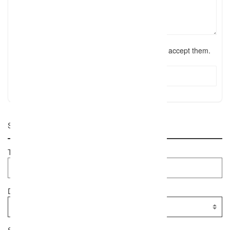
I have read the
terms and conditions
and accept them.
Submit Review
Suche
Textsuche
Dienstleister