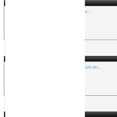
Agentur Traumhochzeit München – Individuelle
Hochzeitsplanung mit Herz
Aktionsradius:
ca. 200 Km
W
Weddingplaner
Hochzeits- und Eventservice Lilly ….zaubert Euch ein
unvergessliches Fest!
Aktionsradius:
ca. 50 Km
W
Weddingplaner