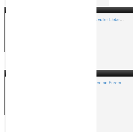
BUBE DAME GÖRTZ – Hochzeitsplanerin aus voller Liebe
und Leidenschaft!
Aktionsradius:
ca. 100 Km
W
Weddingplaner
Unvergesslich Events – Unvergessliche Stunden an Eurem
schönsten Tag im Leben
Aktionsradius:
ca. 250 Km
W
Weddingplaner