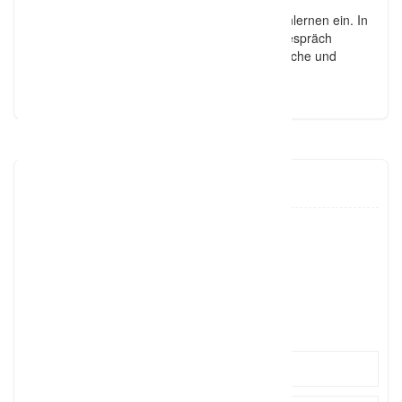
Gerne laden wir Euch zu einem ersten Kennenlernen ein. In
einem kostenlosen und unverbindlichen Erstgespräch
nehmen wir uns Zeit um alles über Eure Wünsche und
Vorstellung zu erfahren.
matrimondo
0899545
Click to see
mail@ma
Click to see
https://www.matrimondo.de