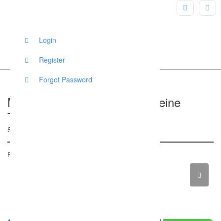
Login
Register
Forgot Password
Matrimondo | Die Profis für Deine
Traumhochzeit
Schulstraße 27B, Gräfelfing, Deutschland
Posted on 7. März 2018