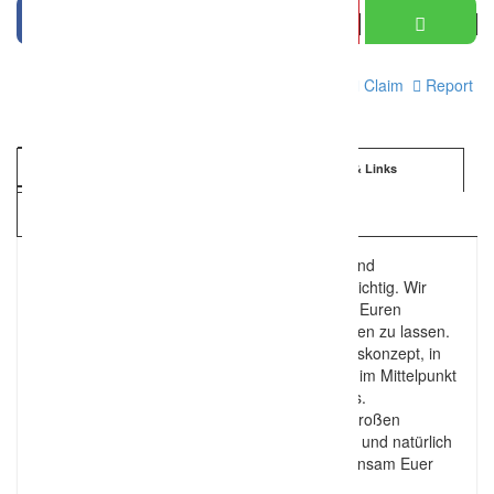
Print
Claim
Report
Information
Details & Links
Kartenansicht
Euer schönster Tag im Leben soll einzigartig und
unvergesslich werden? Dann seid Ihr bei uns richtig. Wir
helfen Euch dabei, Eure Traumhochzeit mit all Euren
speziellen Wünschen und Träumen wahr werden zu lassen.
Mit einem individuellen und kreativen Hochzeitskonzept, in
dem Eure Persönlichkeit und Eure Geschichte im Mittelpunkt
steht, erlebt Ihr mit uns das Fest Eures Lebens.
Mit unserer Erfahrung, viel Kreativität, einem großen
Portfolio an bewährten Hochzeitsdienstleistern und natürlich
Euren Ideen und Wünschen gelingt uns gemeinsam Euer
perfekter Tag – garantiert.