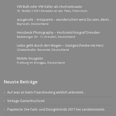
VW Bulli oder VW Käfer als Hochzeitsauto
10. Straße 3 3331 Kematen an der Ybbs, Österreich
ausgeruht – entspannt – wunderschön wirst Du sein, denn
Bayreuth, Deutschland
ich komme zu dir nach Hause als mobile Brautstylistin
Hessbeck Photography – Hochzeitsfotograf Dresden
Radeberger Str. 11, Dresden, Deutschland
Liebe geht durch den Magen – Gastgeschenke mit Herz
Gilsatalstraße, Neuental, Deutschland
Mobile Visagistin
Freiburg im Breisgau, Deutschland
Neuste Beiträge
Auf was es beim Paarshooting wirklich ankommt…
Vintage Gartenhochzeit
Papeterie: Die Farb- und Designtrends 2017 bei sendmoments