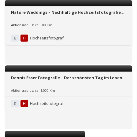
Nature Weddings – Nachhaltige Hochzeits­fotografie
für naturverliebte Paare, echte Gefühle & grünere
Hochzeiten
Aktionsradius:
ca. 500 Km
H
Hochzeitsfotograf
Dennis Esser Fotografie – Der schönsten Tag im Leben
auf Fotos festgehalten
Aktionsradius:
ca. 1,000 Km
H
Hochzeitsfotograf