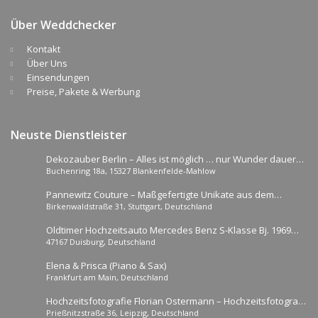
Über Weddchecker
Kontakt
Über Uns
Einsendungen
Preise, Pakete & Werbung
Neuste Dienstleister
Dekozauber Berlin – Alles ist möglich … nur Wunder dauern
Buchenring 18a, 15327 Blankenfelde-Mahlow
etwas länger.
Pannewitz Couture – Maßgefertigte Unikate aus dem
Birkenwaldstraße 31, Stuttgart, Deutschland
Herzen Stuttgarts
Oldtimer Hochzeitsauto Mercedes Benz S-Klasse Bj. 1969
47167 Duisburg, Deutschland
“goldene Lady”
Elena & Prisca (Piano & Sax)
Frankfurt am Main, Deutschland
Hochzeitsfotografie Florian Ostermann – Hochzeitsfotograf
Prießnitzstraße 36, Leipzig, Deutschland
in Leipzig , Umgebung, Sachsen, deutschlandweit