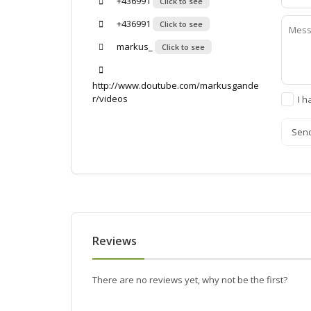
+436991
Click to see
+436991
Click to see
markus_
Click to see
http://www.doutube.com/markusgande
r/videos
I h
Sen
Reviews
There are no reviews yet, why not be the first?