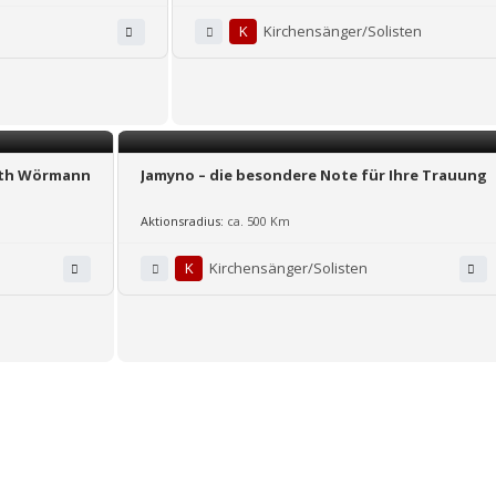
K
Kirchensänger/Solisten
beth Wörmann
Jamyno – die besondere Note für Ihre Trauung
Aktionsradius:
ca. 500 Km
K
Kirchensänger/Solisten