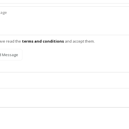
ave read the
terms and conditions
and accept them.
d Message