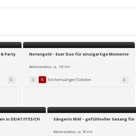
 & Party
Notengold – Euer Duo für einzigartige Momente
Aktionsradius:
ca. 150 Km
K
Kirchensänger/Solisten
en in DE/AT/ITES/CH
Sängerin Mièl – gefühlvoller Gesang f
Aktionsradius:
ca. 50 Km