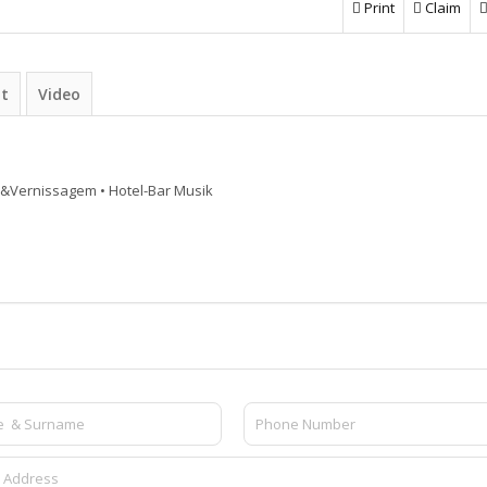
Print
Claim
ht
Video
n&Vernissagem • Hotel-Bar Musik