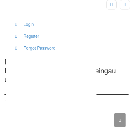
Login
Register
Forgot Password
Nina macht Hochzeit – Die
Hochzeitsplanerin für den Rheingau
und Rheinhessen!
Heinrich-Pette-Straße, Wiesbaden, Deutschland
Posted on 16. März 2017