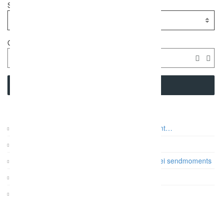
Standort
Geolocation
SEARCH
Auf was es beim Paarshooting wirklich ankommt…
Vintage Gartenhochzeit
Papeterie: Die Farb- und Designtrends 2017 bei sendmoments
Gatsby Hochzeit im Dauphin Speed Event
KRUU Fotobox mit Sofortausdruck