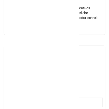
Ideen und setze alles um. Als ausgebildete
Hochzeitsplanerin und Werbekauffrau sowie kreatives
Organisationstalent habt ihr mit mir eine verlässliche
Freundin auf Zeit an eurer Seite. Ruft mich an oder schreibt
mir – ich freue mich auf euch! Eure Nina
nina macht hochzeit
01577 7
Click to see
mail@ni
Click to see
http://www.ninamachthochzeit.de