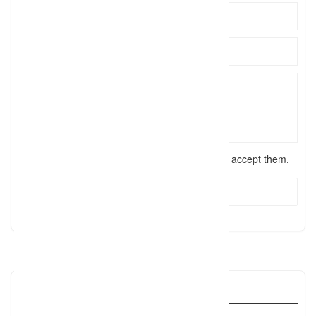
I have read the
terms and conditions
and accept them.
Send Message
Reviews