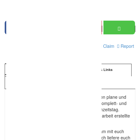
Print
Claim
Report
Information
Details & Links
Kartenansicht
Für Heiratswillige und alle anderen Feierwütigen plane und
organisiere ich die Feste, wie sie fallen… als Komplett- und
Teilpakete oder/und ich begleite euch am Hochzeitstag.
Auch Oldtimer als Brautfahrzeuge und in Handarbeit erstellte
Dekoartikel sind mit im Sortiment…
Mit viel Liebe zum Detail gestalte ich gemeinsam mit euch
euren großen Tag. Ihr äußert eure Wünsche, ich liefere euch