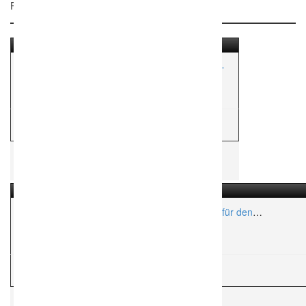
Related Listings
-Unvergessene Momente mit Marry Moments-
Aktionsradius:
ca. 50 Km
W
Weddingplaner
Nina macht Hochzeit – Die Hochzeitsplanerin für den
Rheingau und Rheinhessen!
Aktionsradius:
ca. 100 Km
W
Weddingplaner