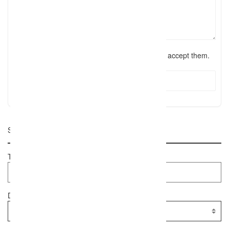
I have read the
terms and conditions
and accept them.
Submit Review
Suche
Textsuche
Dienstleister