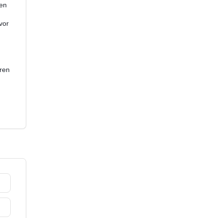
een
vor
ren