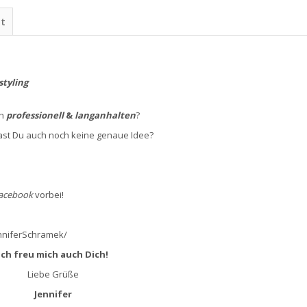
ht
styling
ch
professionell
&
langanhalten
?
hast Du auch noch keine genaue Idee?
acebook
vorbei!
nniferSchramek/
Ich freu mich auch Dich!
Liebe Grüße
Jennifer