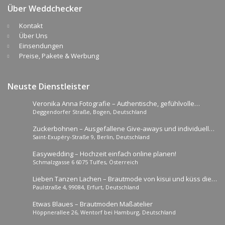
Über Weddchecker
Kontakt
Über Uns
Einsendungen
Preise, Pakete & Werbung
Neuste Dienstleister
Veronika Anna Fotografie – Authentische, gefühlvolle
Deggendorfer Straße, Bogen, Deutschland
Hochzeitsfotografie
Zuckerbohnen – Ausgefallene Give-aways und individuelle
Saint-Exupéry-Straße 9, Berlin, Deutschland
Papeterie
Easywedding – Hochzeit einfach online planen!
Schmalzgasse 6 6075 Tulfes, Österreich
Lieben Tanzen Lachen – Brautmode von kisui und küss die
Paulstraße 4, 99084, Erfurt, Deutschland
Braut
Etwas Blaues – Brautmoden Maßatelier
Höppnerallee 26, Wentorf bei Hamburg, Deutschland