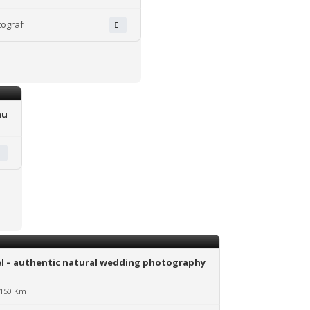
tograf
au
el – authentic natural wedding photography
 150 Km