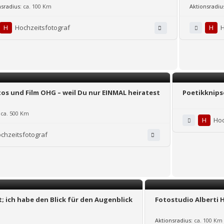
nsradius:
ca. 100 Km
Aktionsradiu
H
Hochzeitsfotograf
H
H
os und Film OHG – weil Du nur EINMAL heiratest
Poetikknips
ca. 500 Km
H
Hoc
chzeitsfotograf
 ich habe den Blick für den Augenblick
Fotostudio Alberti 
Aktionsradius:
ca. 100 Km