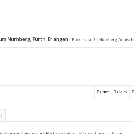
aum Nürnberg, Fürth, Erlangen
Parkstraße 34, Nürnberg, Deutsch
Print
Claim
ht
ürnberg und bieten euch Hochzeitsfotografie/-reportagen im Raum