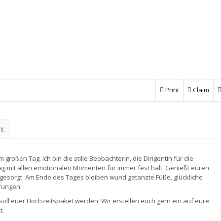
Print
Claim
ht
roßen Tag. Ich bin die stille Beobachterin, die Dirigentin für die
ag mit allen emotionalen Momenten für immer fest hält. Genießt euren
gesorgt. Am Ende des Tages bleiben wund getanzte Füße, glückliche
rungen.
 soll euer Hochzeitspaket werden. Wir erstellen euch gern ein auf eure
t.