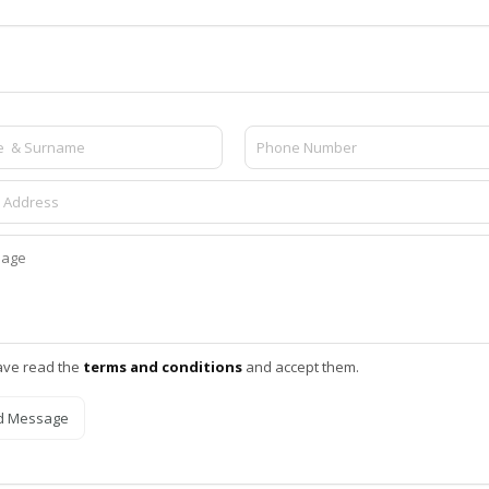
ave read the
terms and conditions
and accept them.
d Message