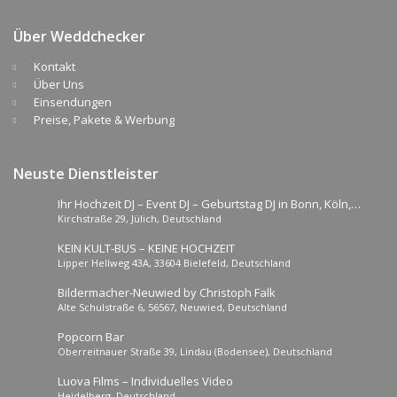
Über Weddchecker
Kontakt
Über Uns
Einsendungen
Preise, Pakete & Werbung
Neuste Dienstleister
Ihr Hochzeit DJ – Event DJ – Geburtstag DJ in Bonn, Köln,
Kirchstraße 29, Jülich, Deutschland
Aachen
KEIN KULT-BUS – KEINE HOCHZEIT
Lipper Hellweg 43A, 33604 Bielefeld, Deutschland
Bildermacher-Neuwied by Christoph Falk
Alte Schulstraße 6, 56567, Neuwied, Deutschland
Popcorn Bar
Oberreitnauer Straße 39, Lindau (Bodensee), Deutschland
Luova Films – Individuelles Video
Heidelberg, Deutschland