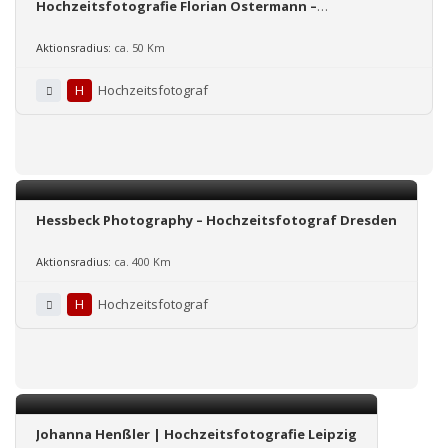
Hochzeitsfotografie Florian Ostermann –
Hochzeitsfotograf in Leipzig , Umgebung, Sachsen,
deutschlandweit
Aktionsradius:
ca. 50 Km
H
Hochzeitsfotograf
Hessbeck Photography – Hochzeitsfotograf Dresden
Aktionsradius:
ca. 400 Km
H
Hochzeitsfotograf
Johanna Henßler | Hochzeitsfotografie Leipzig