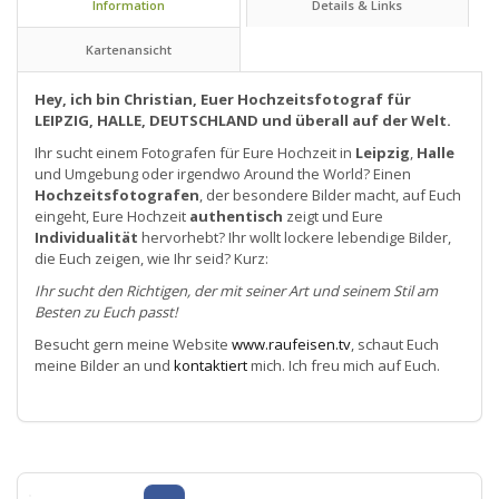
Information
Details & Links
Kartenansicht
Hey, ich bin Christian, Euer Hoch­zeits­foto­graf für
LEIPZIG, HALLE, DEUTSCH­LAND und überall auf der Welt.
Ihr sucht einem Fotografen für Eure Hochzeit in
Leipzig
,
Halle
und Umgebung oder irgendwo Around the World? Einen
Hochzeitsfotografen
, der besondere Bilder macht, auf Euch
eingeht, Eure Hochzeit
authentisch
zeigt und Eure
Individualität
hervorhebt? Ihr wollt lockere lebendige Bilder,
die Euch zeigen, wie Ihr seid? Kurz:
Ihr sucht den Richtigen, der mit seiner Art und seinem Stil am
Besten zu Euch passt!
Besucht gern meine Website
www.raufeisen.tv
, schaut Euch
meine Bilder an und
kontaktiert
mich. Ich freu mich auf Euch.