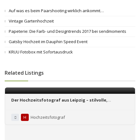
Auf was es beim Paarshooting wirklich ankommt…
Vintage Gartenhochzeit
Papeterie: Die Farb- und Designtrends 2017 bei sendmoments
Gatsby Hochzeit im Dauphin Speed Event
KRUU Fotobox mit Sofortausdruck
Related Listings
Der Hoch­zeits­foto­graf aus Leipzig – stilvolle,
authentische, emotionale Hoch­zeits­repor­tagen
H
Hochzeitsfotograf