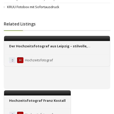
KRUU Fotobox mit Sofortausdruck
Related Listings
Der Hoch­zeits­foto­graf aus Leipzig – stilvolle,
authentische, emotionale Hoch­zeits­repor­tagen
H
Hochzeitsfotograf
Hochzeitsfotograf Franz Kostall