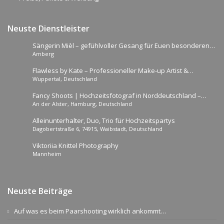
Neuste Dienstleister
Sängerin Mièl – gefühlvoller Gesang für Euen besonderen
Amberg
Moment!
Flawless by Kate – Professioneller Make-up Artist &
Wuppertal, Deutschland
Hairstylist
Fancy Shoots | Hochzeitsfotograf in Norddeutschland –
An der Alster, Hamburg, Deutschland
Hochzeitsfotografie mit Liebe!
Alleinunterhalter, Duo, Trio für Hochzeitspartys
Dagobertstraße 6, 74915, Waibstadt, Deutschland
Viktoriia Knittel Photography
Mannheim
Neuste Beiträge
Auf was es beim Paarshooting wirklich ankommt…