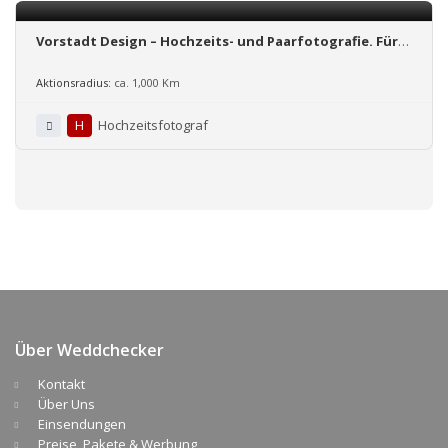
Vorstadt Design – Hochzeits- und Paarfotografie. Für
die emotionalsten Momente in eurem Leben.
Aktionsradius:
ca. 1,000 Km
H
Hochzeitsfotograf
Über Weddchecker
Kontakt
Über Uns
Einsendungen
Preise, Pakete & Werbung