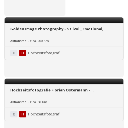
Golden Image Photography – Stilvoll, Emotional,
Zeitlos!
Aktionsradius:
ca. 200 Km
H
Hochzeitsfotograf
Hochzeitsfotografie Florian Ostermann –
Hochzeitsfotograf in Leipzig , Umgebung, Sachsen,
deutschlandweit
Aktionsradius:
ca. 50 Km
H
Hochzeitsfotograf